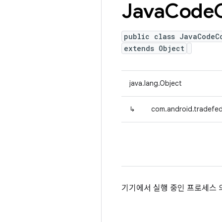
Java
Code
public class JavaCodeC
extends Object
java.lang.Object
↳
com.android.tradefed
기기에서 실행 중인 프로세스 