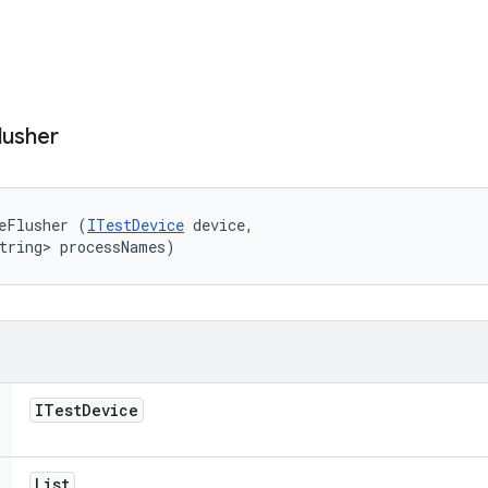
lusher
eFlusher (
ITestDevice
 device, 

tring> processNames)
ITest
Device
List