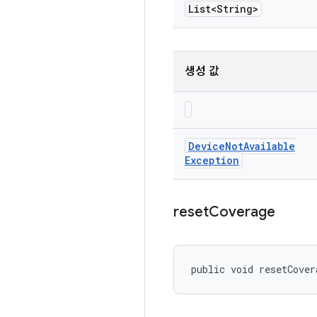
List<String>
생성 값
Device
Not
Available
Exception
reset
Coverage
public void resetCover