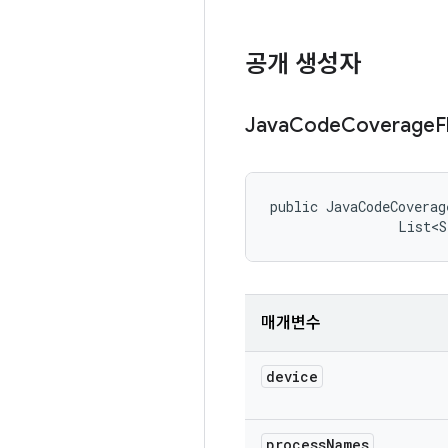
공개 생성자
Java
Code
Coverage
F
public JavaCodeCoverag
                List<S
매개변수
device
process
Names