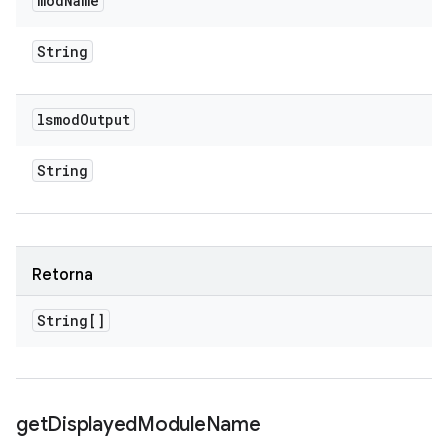
mod
Name
String
lsmod
Output
String
Retorna
String[]
get
Displayed
Module
Name