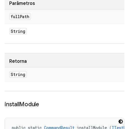
Parâmetros
full
Path
String
Retorna
String
install
Module
public static 
CommandResult
 installModule (
ITestDe