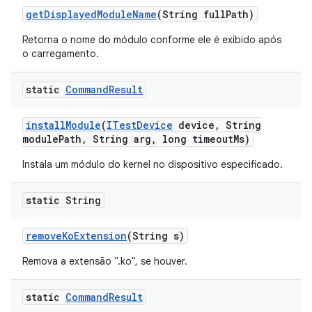
get
Displayed
Module
Name
(String full
Path)
Retorna o nome do módulo conforme ele é exibido após
o carregamento.
static
Command
Result
install
Module
(
ITest
Device
device
,
String
module
Path
,
String arg
,
long timeout
Ms)
Instala um módulo do kernel no dispositivo especificado.
static String
remove
Ko
Extension
(String s)
Remova a extensão ".ko", se houver.
static
Command
Result