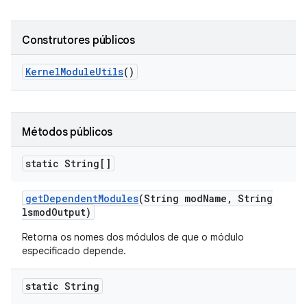
Construtores públicos
Kernel
Module
Utils
()
Métodos públicos
static String[]
get
Dependent
Modules
(String mod
Name
,
String
lsmod
Output)
Retorna os nomes dos módulos de que o módulo
especificado depende.
static String