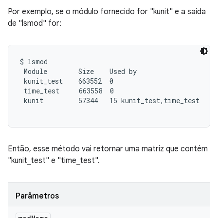
Por exemplo, se o módulo fornecido for "kunit" e a saída
de "lsmod" for:
$ lsmod

 Module        Size    Used by

 kunit_test    663552  0

 time_test     663558  0

 kunit         57344   15 kunit_test,time_test

Então, esse método vai retornar uma matriz que contém
"kunit_test" e "time_test".
Parâmetros