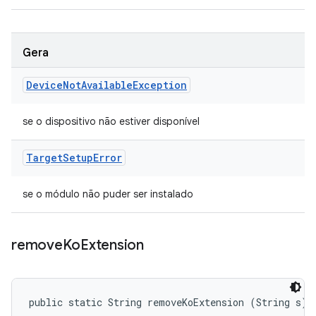
Gera
Device
Not
Available
Exception
se o dispositivo não estiver disponível
Target
Setup
Error
se o módulo não puder ser instalado
remove
Ko
Extension
public static String removeKoExtension (String s)