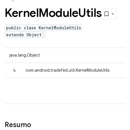
Kernel
Module
Utils
public class KernelModuleUtils
extends Object
java.lang.Object
↳
com.android.tradefed.util.KernelModuleUtils
Resumo