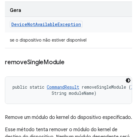
Gera
Device
Not
Available
Exception
se o dispositivo não estiver disponível
remove
Single
Module
public static 
CommandResult
 removeSingleModule (
IT
                String moduleName)
Remove um módulo do kernel do dispositivo especificado.
Esse método tenta remover o módulo do kernel de