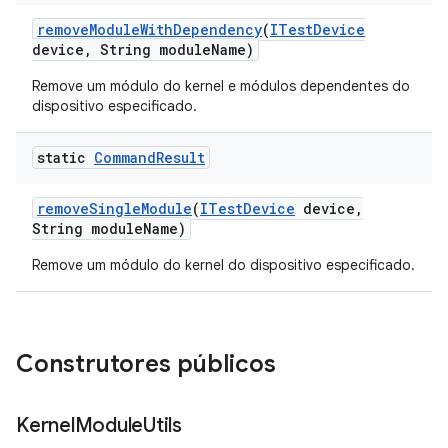
remove
Module
With
Dependency
(
ITest
Device
device
,
String module
Name)
Remove um módulo do kernel e módulos dependentes do
dispositivo especificado.
static
Command
Result
remove
Single
Module
(
ITest
Device
device
,
String module
Name)
Remove um módulo do kernel do dispositivo especificado.
Construtores públicos
Kernel
Module
Utils