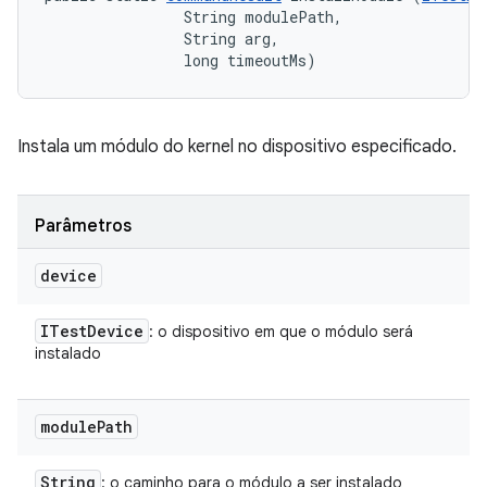
                String modulePath, 

                String arg, 

                long timeoutMs)
Instala um módulo do kernel no dispositivo especificado.
Parâmetros
device
ITest
Device
: o dispositivo em que o módulo será
instalado
module
Path
String
: o caminho para o módulo a ser instalado