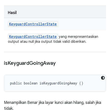
Hasil
Keyguard
Controller
State
Keyguard
Controller
State
yang merepresentasikan
output atau null jika output tidak valid diberikan.
is
Keyguard
Going
Away
public boolean isKeyguardGoingAway ()
Menampilkan Benar jika layar kunci akan hilang, salah jika
tidak.