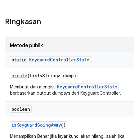
Ringkasan
Metode publik
static
Keyguard
Controller
State
create
(List<String> dump)
KeyguardControllerState
Membuat dan mengisi
berdasarkan output dumpsys dari KeyguardController.
boolean
is
Keyguard
Going
Away
()
Menampilkan Benar jika layar kunci akan hilang, salah jika