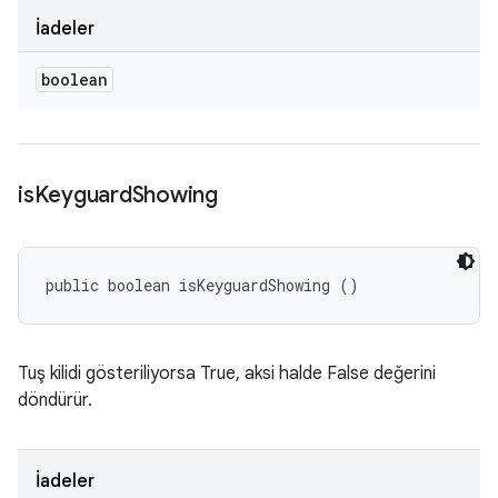
İadeler
boolean
is
Keyguard
Showing
public boolean isKeyguardShowing ()
Tuş kilidi gösteriliyorsa True, aksi halde False değerini
döndürür.
İadeler