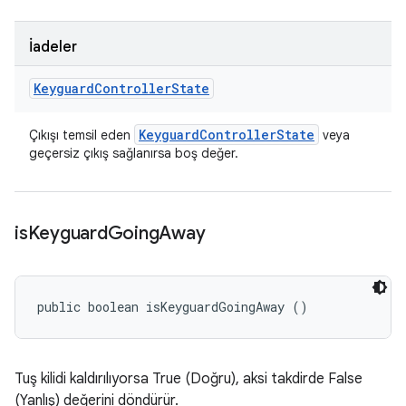
İadeler
Keyguard
Controller
State
Keyguard
Controller
State
Çıkışı temsil eden
veya
geçersiz çıkış sağlanırsa boş değer.
is
Keyguard
Going
Away
public boolean isKeyguardGoingAway ()
Tuş kilidi kaldırılıyorsa True (Doğru), aksi takdirde False
(Yanlış) değerini döndürür.