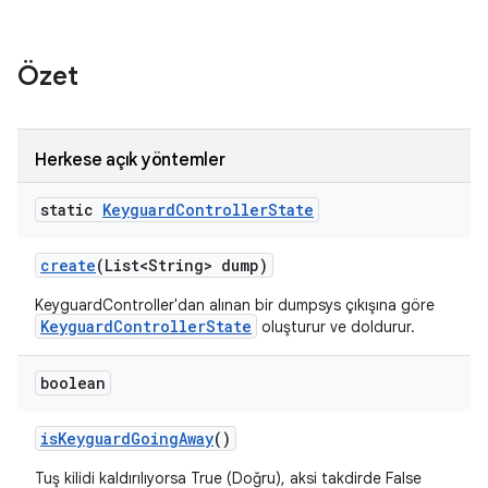
Özet
Herkese açık yöntemler
static
Keyguard
Controller
State
create
(List<String> dump)
KeyguardController'dan alınan bir dumpsys çıkışına göre
KeyguardControllerState
oluşturur ve doldurur.
boolean
is
Keyguard
Going
Away
()
Tuş kilidi kaldırılıyorsa True (Doğru), aksi takdirde False