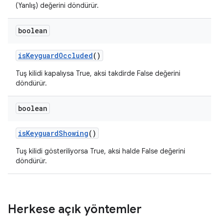
(Yanlış) değerini döndürür.
boolean
is
Keyguard
Occluded
()
Tuş kilidi kapalıysa True, aksi takdirde False değerini
döndürür.
boolean
is
Keyguard
Showing
()
Tuş kilidi gösteriliyorsa True, aksi halde False değerini
döndürür.
Herkese açık yöntemler