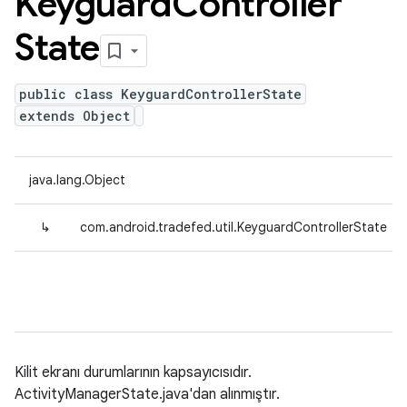
Keyguard
Controller
State
public class KeyguardControllerState
extends Object
java.lang.Object
↳
com.android.tradefed.util.KeyguardControllerState
Kilit ekranı durumlarının kapsayıcısıdır.
ActivityManagerState.java'dan alınmıştır.