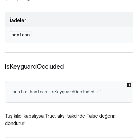
İadeler
boolean
is
Keyguard
Occluded
public boolean isKeyguardOccluded ()
Tuş kilidi kapalıysa True, aksi takdirde False değerini
döndürür.