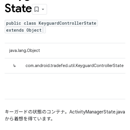
State
public class KeyguardControllerState
extends Object
java.lang.Object
↳
com.android.tradefed.util.KeyguardControllerState
キーガードの状態のコンテナ。ActivityManagerState.java
から着想を得ています。