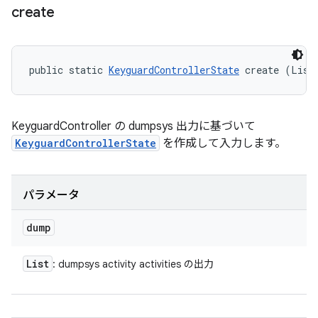
create
public static 
KeyguardControllerState
 create (List
KeyguardController の dumpsys 出力に基づいて
KeyguardControllerState
を作成して入力します。
パラメータ
dump
List
: dumpsys activity activities の出力