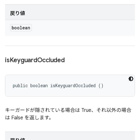
戻り値
boolean
is
Keyguard
Occluded
public boolean isKeyguardOccluded ()
キーガードが隠されている場合は True、それ以外の場合
は False を返します。