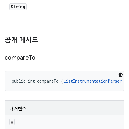
String
공개 메서드
compare
To
public int compareTo (
ListInstrumentationParser.In
매개변수
o