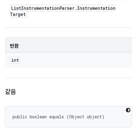
List
Instrumentation
Parser
.
Instrumentation
Target
반환
int
같음
public boolean equals (Object object)