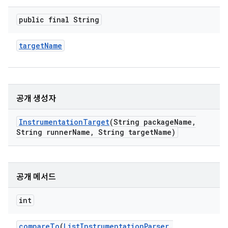
public final String
target
Name
공개 생성자
Instrumentation
Target
(String package
Name
,
String runner
Name
,
String target
Name)
공개 메서드
int
compare
To
(
List
Instrumentation
Parser
.