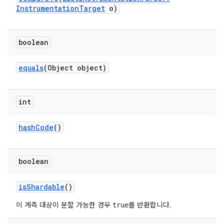
Instrumentation
Target
o)
boolean
equals
(Object object)
int
hash
Code
()
boolean
is
Shardable
()
이 계측 대상이 분할 가능한 경우
를 반환합니다.
true