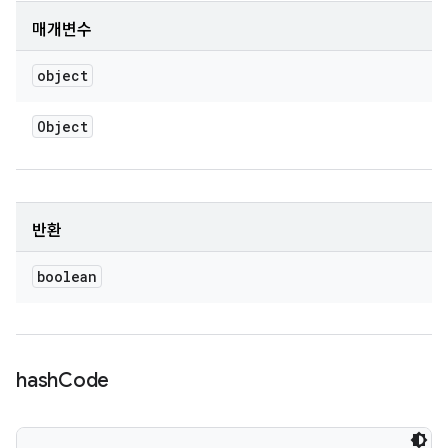
매개변수
object
Object
반환
boolean
hash
Code