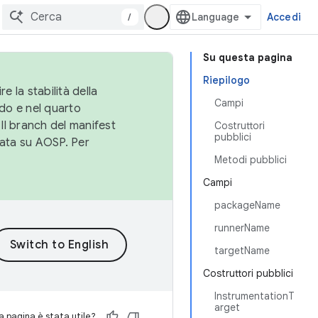
/
Accedi
Su questa pagina
Riepilogo
e la stabilità della
Campi
do e nel quarto
 Il branch del manifest
Costruttori
pubblici
cata su AOSP. Per
Metodi pubblici
Campi
packageName
runnerName
targetName
Costruttori pubblici
InstrumentationT
arget
 pagina è stata utile?