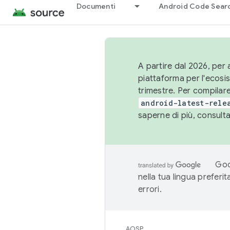
Documenti
Android Code Sear
A partire dal 2026, per a
piattaforma per l'ecos
trimestre. Per compilare
android-latest-rele
saperne di più, consult
Goo
nella tua lingua preferi
errori.
AOSP