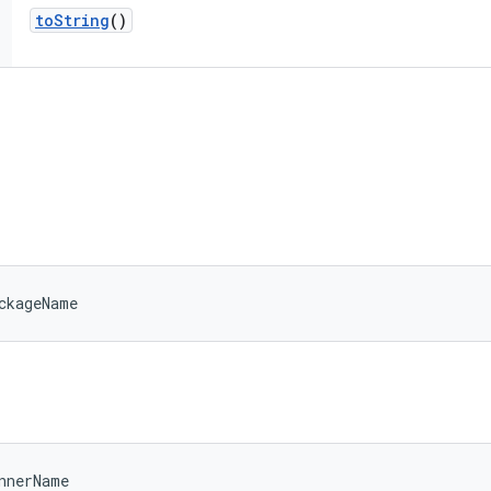
to
String
()
ckageName
nnerName