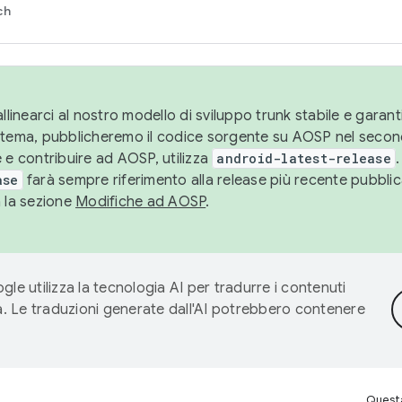
ch
llinearci al nostro modello di sviluppo trunk stabile e garantir
istema, pubblicheremo il codice sorgente su AOSP nel secon
 e contribuire ad AOSP, utilizza
android-latest-release
.
ase
farà sempre riferimento alla release più recente pubbli
a la sezione
Modifiche ad AOSP
.
gle utilizza la tecnologia AI per tradurre i contenuti
ta. Le traduzioni generate dall'AI potrebbero contenere
Questa