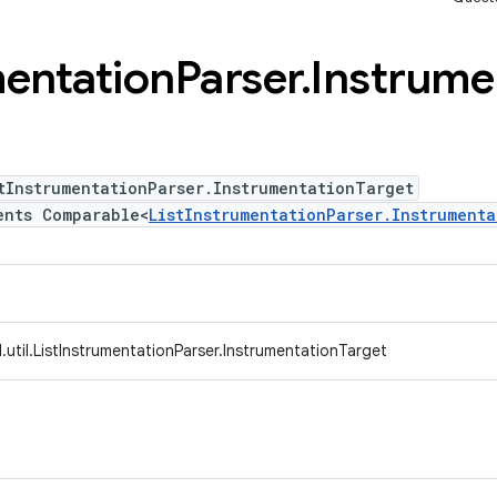
entation
Parser
.
Instrume
tInstrumentationParser.InstrumentationTarget
ents Comparable<
ListInstrumentationParser.Instrument
util.ListInstrumentationParser.InstrumentationTarget