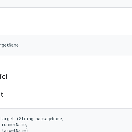
rgetName
ici
t
Target (String packageName, 

 runnerName, 

 targetName)