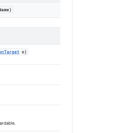
Name)
on
Target
o)
ardable.