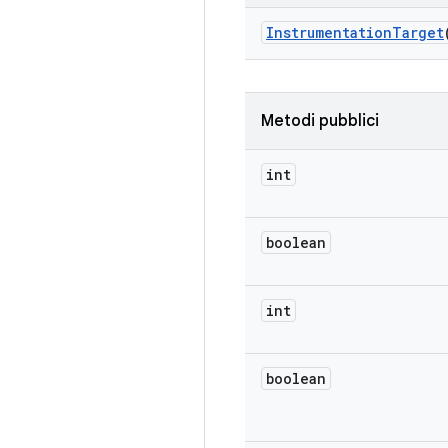
Instrumentation
Target
Metodi pubblici
int
boolean
int
boolean