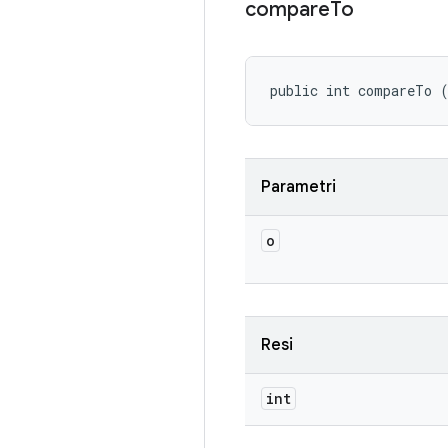
compare
To
public int compareTo 
Parametri
o
Resi
int