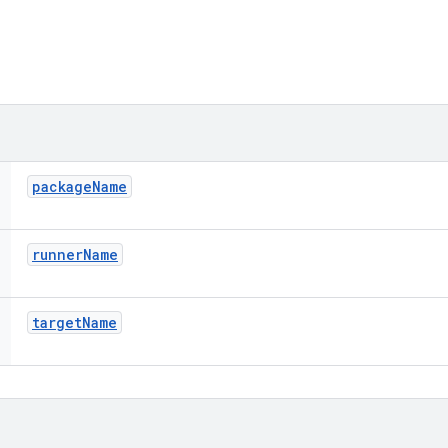
package
Name
runner
Name
target
Name