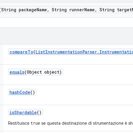
(String package
Name
,
String runner
Name
,
String target
compare
To
(
List
Instrumentation
Parser
.
Instrumentati
equals
(Object object)
hash
Code
()
is
Shardable
()
Restituisce
se questa destinazione di strumentazione è sh
true