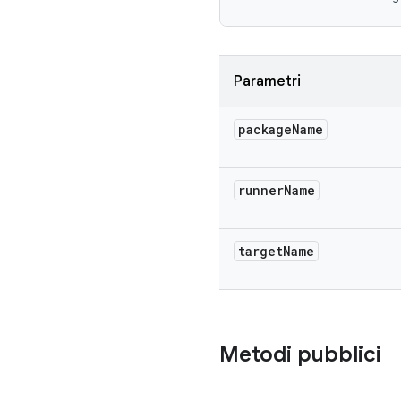
Parametri
package
Name
runner
Name
target
Name
Metodi pubblici