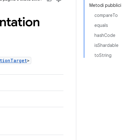
Metodi pubblici
compareTo
ntation
equals
hashCode
isShardable
toString
ationTarget
>