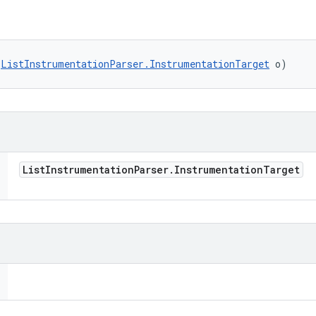
(
ListInstrumentationParser.InstrumentationTarget
 o)
List
Instrumentation
Parser
.
Instrumentation
Target