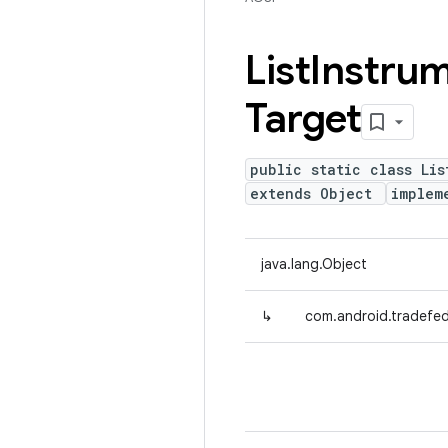
List
Instrum
Target
public static class Lis
extends Object
implem
java.lang.Object
↳
com.android.tradefed.