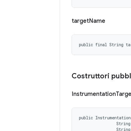
target
Name
public final String ta
Costruttori pubbl
Instrumentation
Targe
public Instrumentation
                String
                String