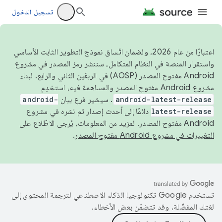
تسجيل الدخول
اعتبارًا من عام 2026، ولضمان اتّساق نموذج التطوير الثابت الأساسي
واستقرار المنصة في النظام المتكامل، سننشر رمز المصدر في مشروع
Android مفتوح المصدر (AOSP) في الربعَين الثاني والرابع. لبناء
مشروع Android مفتوح المصدر والمساهمة فيه، استخدِم
android-latest-release
. سيشير فرع بيان
android-
latest-release
دائمًا إلى أحدث إصدار تم نشره في مشروع
Android مفتوح المصدر. لمزيد من المعلومات، يُرجى الاطّلاع على
التغييرات في مشروع Android مفتوح المصدر
.
تستخدم Google تكنولوجيا الذكاء الاصطناعي لترجمة المحتوى إلى
لغتك المفضّلة، وقد تتضمّن بعض الأخطاء.