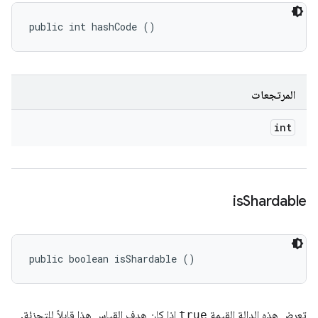
public int hashCode ()
المرتجعات
int
is
Shardable
public boolean isShardable ()
تعرض هذه الدالة القيمة
true
إذا كان هدف القياس هذا قابلاً للتجزئة.