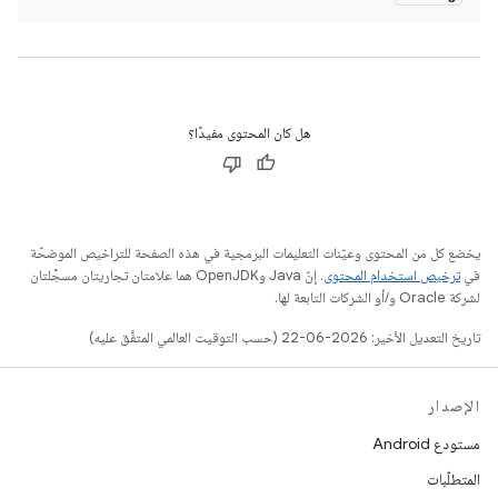
هل كان المحتوى مفيدًا؟
يخضع كل من المحتوى وعيّنات التعليمات البرمجية في هذه الصفحة للتراخيص الموضحّة
في
ترخيص استخدام المحتوى
. إنّ Java وOpenJDK هما علامتان تجاريتان مسجَّلتان
لشركة Oracle و/أو الشركات التابعة لها.
تاريخ التعديل الأخير: 2026-06-22 (حسب التوقيت العالمي المتفَّق عليه)
الإصدار
مستودع Android
المتطلّبات