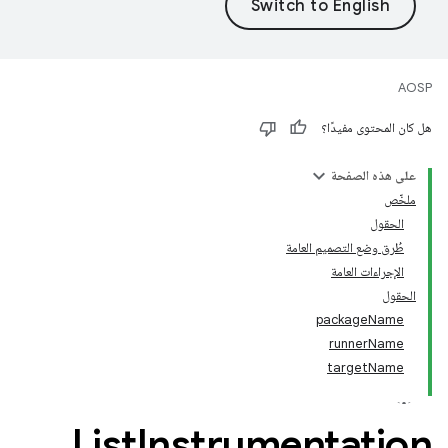
AOSP
هل كان المحتوى مفيدًا؟
على هذه الصفحة
ملخّص
الحقول
طُرق وضع التصميم العامة
الإجراءات العامة
الحقول
packageName
runnerName
targetName
List
Instrumentation