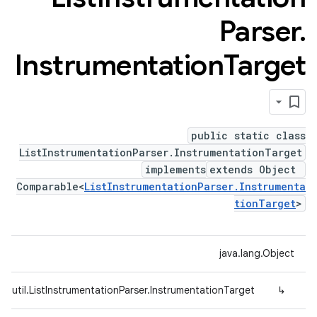
Parser
.
Instrumentation
Target
public static class
ListInstrumentationParser.InstrumentationTarget
implements
extends Object
Comparable<
ListInstrumentationParser.Instrumenta
tionTarget
>
java.lang.Object
d.util.ListInstrumentationParser.InstrumentationTarget
↳