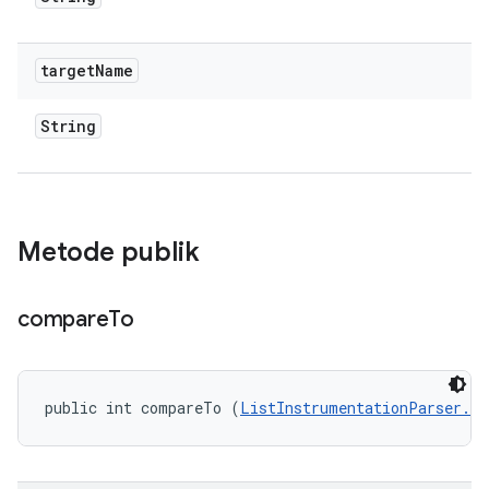
target
Name
String
Metode publik
compare
To
public int compareTo (
ListInstrumentationParser.In