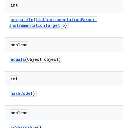
int
compare
To
(
List
Instrumentation
Parser
.
Instrumentation
Target
o)
boolean
equals
(Object object)
int
hash
Code
()
boolean
is
Shardable
()