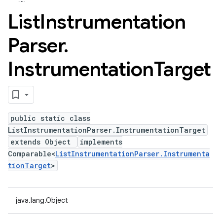
List
Instrumentation
Parser
.
Instrumentation
Target
public static class
ListInstrumentationParser.InstrumentationTarget
extends Object
implements
Comparable<
ListInstrumentationParser.Instrumenta
tionTarget
>
java.lang.Object