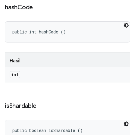
hash
Code
public int hashCode ()
Hasil
int
is
Shardable
public boolean isShardable ()