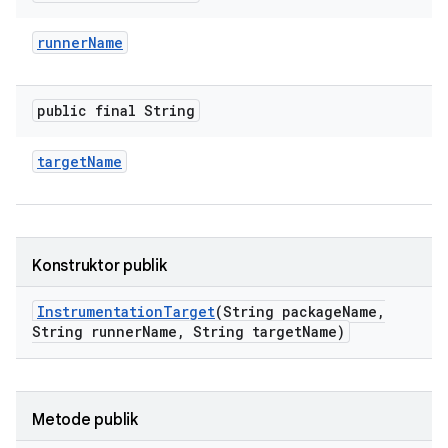
runner
Name
public final String
target
Name
Konstruktor publik
Instrumentation
Target
(String package
Name
,
String runner
Name
,
String target
Name)
Metode publik