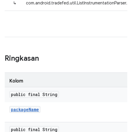
↳
com.android.tradefed.util.ListInstrumentationParser.I
Ringkasan
Kolom
public final String
package
Name
public final String