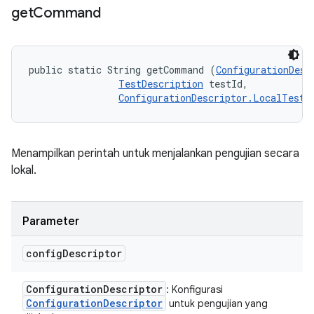
get
Command
public static String getCommand (
ConfigurationDesc
TestDescription
 testId, 

ConfigurationDescriptor.LocalTestR
Menampilkan perintah untuk menjalankan pengujian secara
lokal.
Parameter
config
Descriptor
Configuration
Descriptor
: Konfigurasi
Configuration
Descriptor
untuk pengujian yang