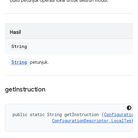
build petunjuk operasi lokal untuk seluruh modul.
Hasil
String
String
petunjuk.
get
Instruction
public static String getInstruction (
Configuration
ConfigurationDescriptor.LocalTestR