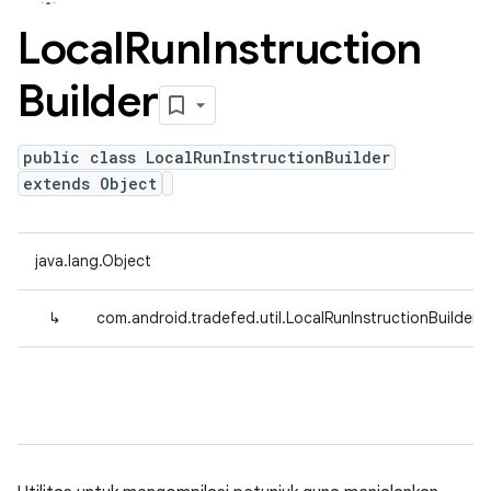
Local
Run
Instruction
Builder
public class LocalRunInstructionBuilder
extends Object
java.lang.Object
↳
com.android.tradefed.util.LocalRunInstructionBuilder