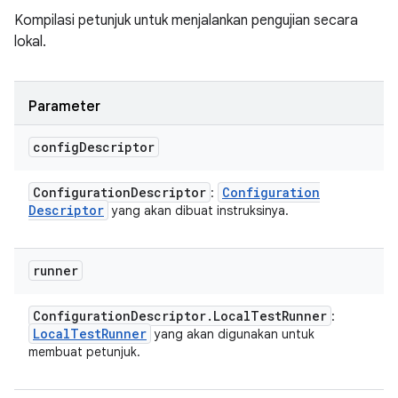
Kompilasi petunjuk untuk menjalankan pengujian secara
lokal.
Parameter
config
Descriptor
Configuration
Descriptor
Configuration
:
Descriptor
yang akan dibuat instruksinya.
runner
Configuration
Descriptor
.
Local
Test
Runner
:
Local
Test
Runner
yang akan digunakan untuk
membuat petunjuk.