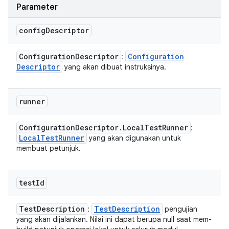
Parameter
config
Descriptor
Configuration
Descriptor
Configuration
:
Descriptor
yang akan dibuat instruksinya.
runner
Configuration
Descriptor
.
Local
Test
Runner
:
Local
Test
Runner
yang akan digunakan untuk
membuat petunjuk.
test
Id
Test
Description
Test
Description
:
pengujian
yang akan dijalankan. Nilai ini dapat berupa null saat mem-