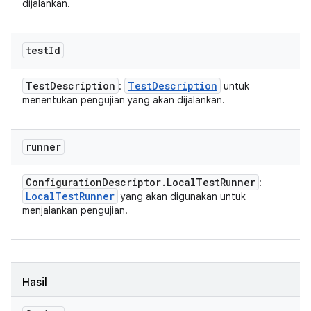
dijalankan.
test
Id
Test
Description
Test
Description
:
untuk
menentukan pengujian yang akan dijalankan.
runner
Configuration
Descriptor
.
Local
Test
Runner
:
Local
Test
Runner
yang akan digunakan untuk
menjalankan pengujian.
Hasil