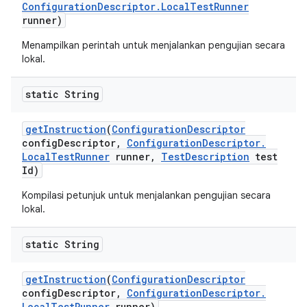
Configuration
Descriptor
.
Local
Test
Runner
runner)
Menampilkan perintah untuk menjalankan pengujian secara
lokal.
static String
get
Instruction
(
Configuration
Descriptor
config
Descriptor
,
Configuration
Descriptor
.
Local
Test
Runner
runner
,
Test
Description
test
Id)
Kompilasi petunjuk untuk menjalankan pengujian secara
lokal.
static String
get
Instruction
(
Configuration
Descriptor
config
Descriptor
,
Configuration
Descriptor
.
Local
Test
Runner
runner)