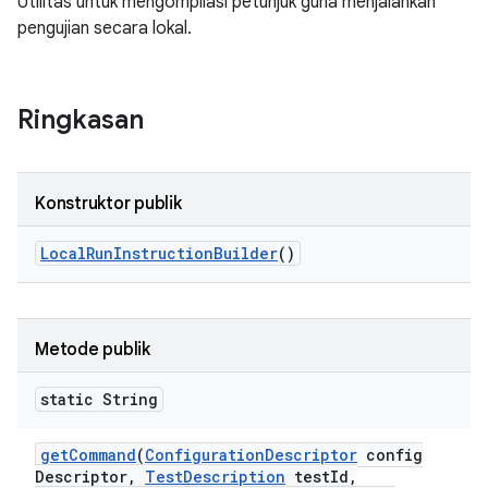
Utilitas untuk mengompilasi petunjuk guna menjalankan
pengujian secara lokal.
Ringkasan
Konstruktor publik
Local
Run
Instruction
Builder
()
Metode publik
static String
get
Command
(
Configuration
Descriptor
config
Descriptor
,
Test
Description
test
Id
,