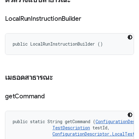
Local
Run
Instruction
Builder
public LocalRunInstructionBuilder ()
เมธอดสาธารณะ
get
Command
public static String getCommand (
ConfigurationDesc
TestDescription
 testId, 

ConfigurationDescriptor.LocalTestR