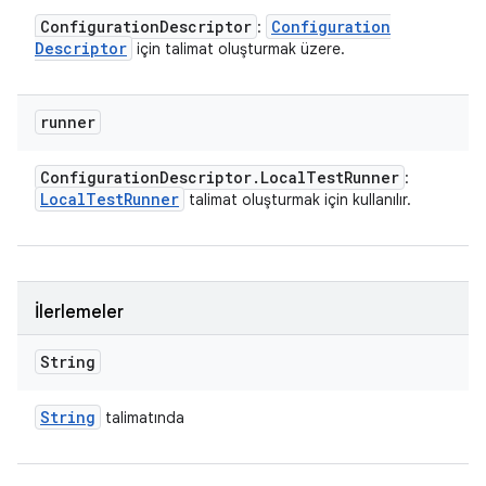
Configuration
Descriptor
Configuration
:
Descriptor
için talimat oluşturmak üzere.
runner
Configuration
Descriptor
.
Local
Test
Runner
:
Local
Test
Runner
talimat oluşturmak için kullanılır.
İlerlemeler
String
String
talimatında