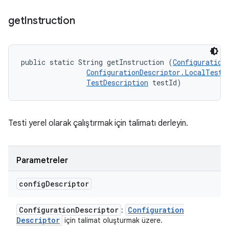
get
Instruction
public static String getInstruction (
Configuration
ConfigurationDescriptor.LocalTestR
TestDescription
 testId)
Testi yerel olarak çalıştırmak için talimatı derleyin.
Parametreler
config
Descriptor
Configuration
Descriptor
Configuration
:
Descriptor
için talimat oluşturmak üzere.