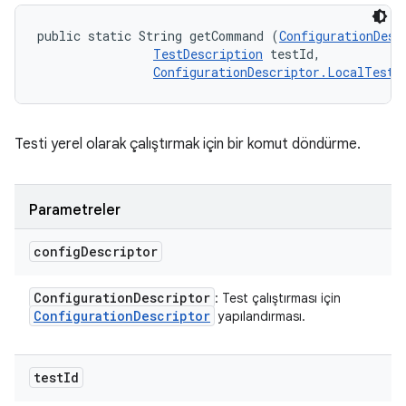
public static String getCommand (
ConfigurationDesc
TestDescription
 testId, 

ConfigurationDescriptor.LocalTestR
Testi yerel olarak çalıştırmak için bir komut döndürme.
Parametreler
config
Descriptor
Configuration
Descriptor
: Test çalıştırması için
Configuration
Descriptor
yapılandırması.
test
Id