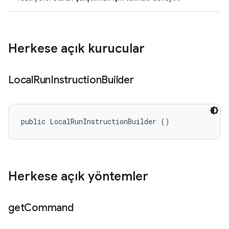
Herkese açık kurucular
Local
Run
Instruction
Builder
public LocalRunInstructionBuilder ()
Herkese açık yöntemler
get
Command