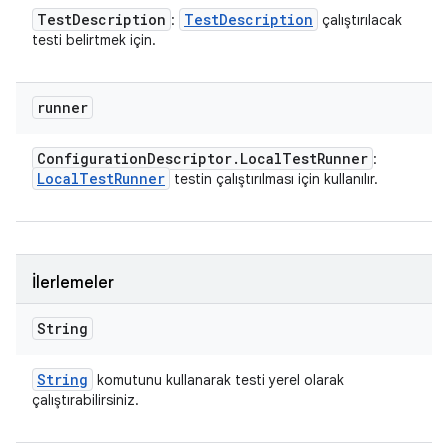
Test
Description
Test
Description
:
çalıştırılacak
testi belirtmek için.
runner
Configuration
Descriptor
.
Local
Test
Runner
:
Local
Test
Runner
testin çalıştırılması için kullanılır.
İlerlemeler
String
String
komutunu kullanarak testi yerel olarak
çalıştırabilirsiniz.