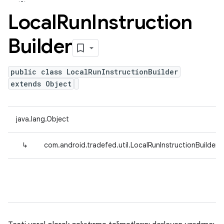
Local
Run
Instruction
Builder
public class LocalRunInstructionBuilder
extends Object
java.lang.Object
↳
com.android.tradefed.util.LocalRunInstructionBuilder