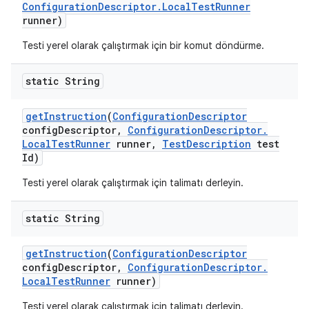
Configuration
Descriptor
.
Local
Test
Runner
runner)
Testi yerel olarak çalıştırmak için bir komut döndürme.
static String
get
Instruction
(
Configuration
Descriptor
config
Descriptor
,
Configuration
Descriptor
.
Local
Test
Runner
runner
,
Test
Description
test
Id)
Testi yerel olarak çalıştırmak için talimatı derleyin.
static String
get
Instruction
(
Configuration
Descriptor
config
Descriptor
,
Configuration
Descriptor
.
Local
Test
Runner
runner)
Testi yerel olarak çalıştırmak için talimatı derleyin.