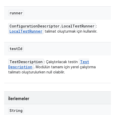
runner
Configuration
Descriptor
.
Local
Test
Runner
:
Local
Test
Runner
talimat oluşturmak için kullanılır.
test
Id
Test
Description
Test
: Çalıştırılacak testin
Description
. Modülün tamamı için yerel çalıştırma
talimatı oluşturulurken null olabilir.
İlerlemeler
String