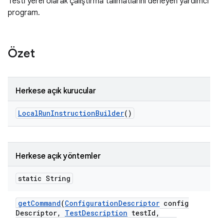
Testi yerel olarak çalıştırma talimatlarını derleyen yardımcı
program.
Özet
Herkese açık kurucular
Local
Run
Instruction
Builder
()
Herkese açık yöntemler
static String
get
Command
(
Configuration
Descriptor
config
Descriptor
,
Test
Description
test
Id
,