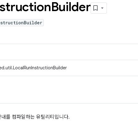
nstruction
Builder
structionBuilder
d.util.LocalRunInstructionBuilder
안내를 컴파일하는 유틸리티입니다.