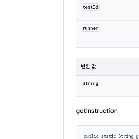
test
Id
runner
반환 값
String
get
Instruction
public static String g