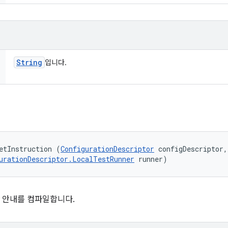
String
입니다.
etInstruction (
ConfigurationDescriptor
 configDescriptor, 
urationDescriptor.LocalTestRunner
 runner)
 안내를 컴파일합니다.