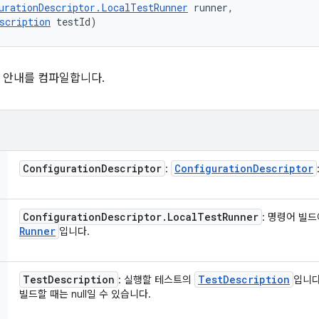
urationDescriptor.LocalTestRunner
 runner, 

scription
 testId)
 안내를 컴파일합니다.
Configuration
Descriptor
Configuration
Descriptor
:
Configuration
Descriptor
.
Local
Test
Runner
: 명령어 빌
Runner
입니다.
Test
Description
Test
Description
: 실행할 테스트의
입니다
빌드할 때는 null일 수 있습니다.