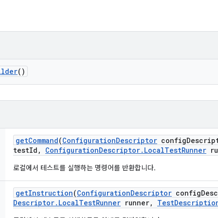
ilder
()
get
Command
(
Configuration
Descriptor
config
Descrip
test
Id
,
Configuration
Descriptor
.
Local
Test
Runner
ru
로컬에서 테스트를 실행하는 명령어를 반환합니다.
get
Instruction
(
Configuration
Descriptor
config
Desc
Descriptor
.
Local
Test
Runner
runner
,
Test
Descriptio