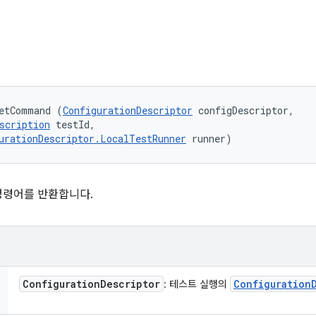
etCommand (
ConfigurationDescriptor
 configDescriptor, 

scription
 testId, 

urationDescriptor.LocalTestRunner
 runner)
명령어를 반환합니다.
Configuration
Descriptor
Configuration
: 테스트 실행의