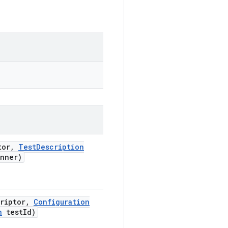
tor
,
Test
Description
nner)
riptor
,
Configuration
n
test
Id)