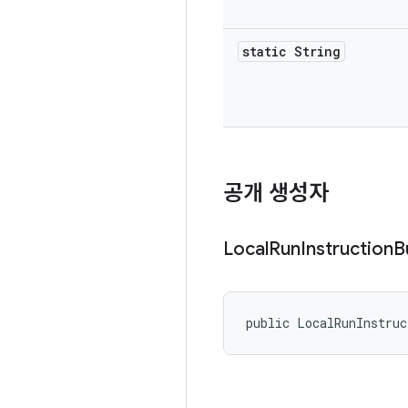
static String
공개 생성자
Local
Run
Instruction
B
public LocalRunInstruc