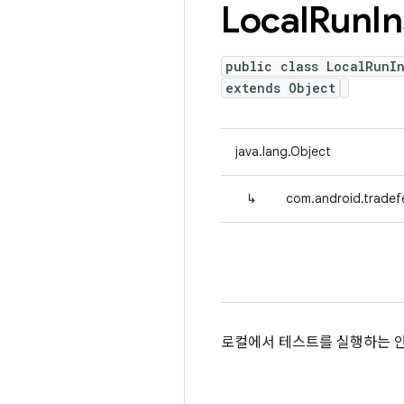
Local
Run
I
public class LocalRunIn
extends Object
java.lang.Object
↳
com.android.tradefe
로컬에서 테스트를 실행하는 