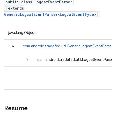
public class LogcatEventParser
extends
GenericLogcatEventParser
<
LogcatEventType
>
java.lang.Object
↳
com.android.tradefed.util.GenericLogcatEventParser
<
↳
com.android.tradefed.util.LogcatEventParser
Résumé