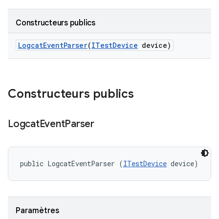
Constructeurs publics
Logcat
Event
Parser
(
ITest
Device
device)
Constructeurs publics
Logcat
Event
Parser
public LogcatEventParser (
ITestDevice
 device)
Paramètres