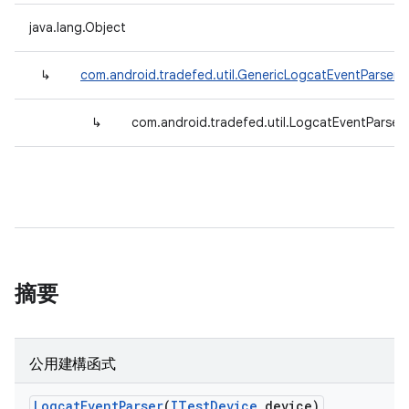
java.lang.Object
↳
com.android.tradefed.util.GenericLogcatEventParser
<
↳
com.android.tradefed.util.LogcatEventParser
摘要
公用建構函式
Logcat
Event
Parser
(
ITest
Device
device)