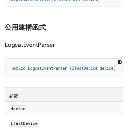
公用建構函式
Logcat
Event
Parser
public LogcatEventParser (
ITestDevice
 device)
參數
device
ITest
Device