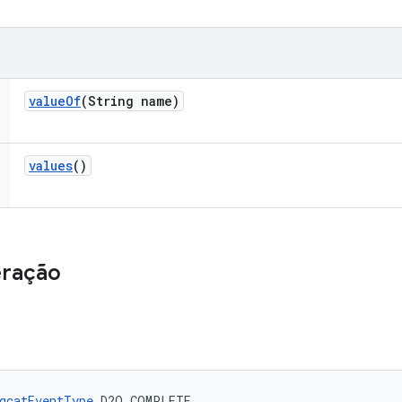
value
Of
(String name)
values
()
eração
gcatEventType
 D2O_COMPLETE