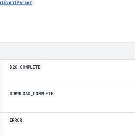
atEventParser
.
D2O
_
COMPLETE
DOWNLOAD
_
COMPLETE
ERROR