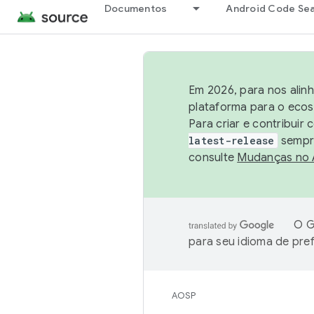
Documentos
Android Code Se
Em 2026, para nos alin
plataforma para o ecos
Para criar e contribuir
latest-release
sempre
consulte
Mudanças no
O G
para seu idioma de pre
AOSP