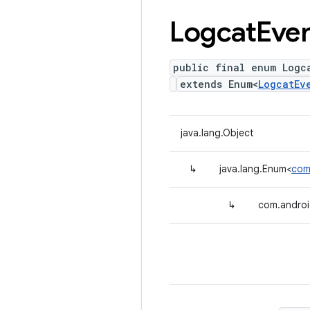
Logcat
Eve
public final enum Logc
extends Enum<
LogcatEv
java.lang.Object
↳
java.lang.Enum<
com
↳
com.androi