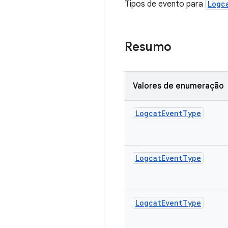
Tipos de evento para
Logc
Resumo
Valores de enumeração
Logcat
Event
Type
Logcat
Event
Type
Logcat
Event
Type