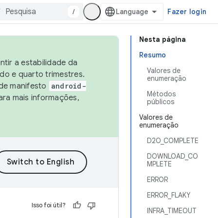
/
Fazer login
Nesta página
Resumo
tir a estabilidade da
Valores de
o e quarto trimestres.
enumeração
 de manifesto
android-
Métodos
ara mais informações,
públicos
Valores de
enumeração
D2O_COMPLETE
DOWNLOAD_CO
MPLETE
ERROR
ERROR_FLAKY
Isso foi útil?
INFRA_TIMEOUT