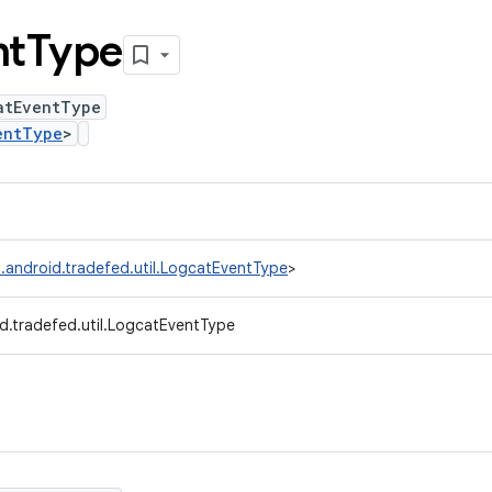
nt
Type
atEventType
entType
>
.android.tradefed.util.LogcatEventType
>
d.tradefed.util.LogcatEventType