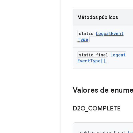
Métodos públicos
static
Logcat
Event
Type
static final
Logcat
Event
Type[]
Valores de enum
D2O
_
COMPLETE
public static final 
Lo