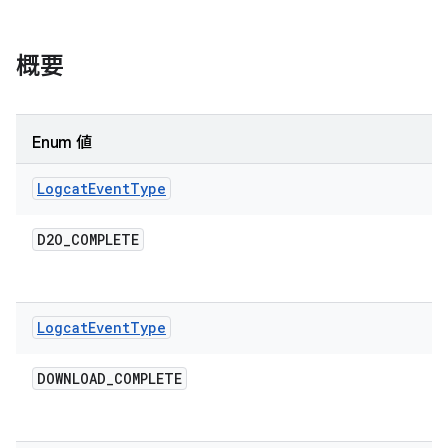
概要
Enum 値
Logcat
Event
Type
D2O
_
COMPLETE
Logcat
Event
Type
DOWNLOAD
_
COMPLETE