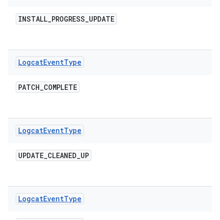
INSTALL
_
PROGRESS
_
UPDATE
Logcat
Event
Type
PATCH
_
COMPLETE
Logcat
Event
Type
UPDATE
_
CLEANED
_
UP
Logcat
Event
Type