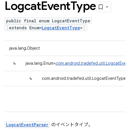
Logcat
Event
Type
public final enum LogcatEventType
extends Enum<
LogcatEventType
>
java.lang.Object
↳
java.lang.Enum<
com.android.tradefed.util.LogcatEven
↳
com.android.tradefed.util.LogcatEventType
LogcatEventParser
のイベントタイプ。