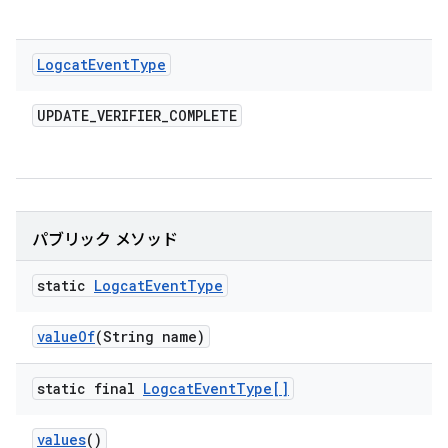
Logcat
Event
Type
UPDATE
_
VERIFIER
_
COMPLETE
パブリック メソッド
static
Logcat
Event
Type
value
Of
(String name)
static final
Logcat
Event
Type[]
values
()