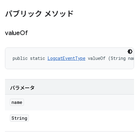
パブリック メソッド
value
Of
public static 
LogcatEventType
 valueOf (String name
パラメータ
name
String