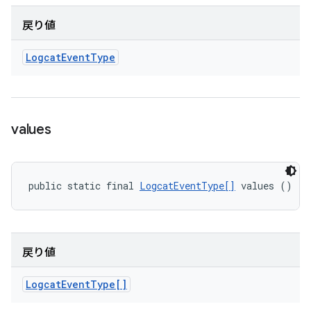
戻り値
Logcat
Event
Type
values
public static final 
LogcatEventType[]
 values ()
戻り値
Logcat
Event
Type[]