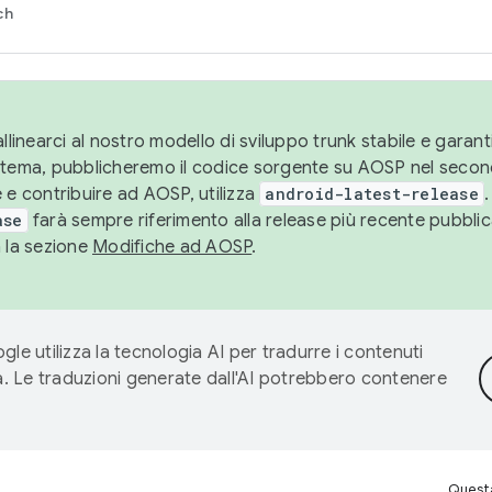
ch
llinearci al nostro modello di sviluppo trunk stabile e garantir
istema, pubblicheremo il codice sorgente su AOSP nel secon
 e contribuire ad AOSP, utilizza
android-latest-release
.
ase
farà sempre riferimento alla release più recente pubbli
a la sezione
Modifiche ad AOSP
.
gle utilizza la tecnologia AI per tradurre i contenuti
ta. Le traduzioni generate dall'AI potrebbero contenere
Questa