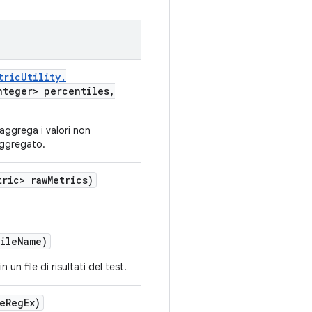
tric
Utility
.
teger> percentiles
,
, aggrega i valori non
 aggregato.
tric> raw
Metrics)
ile
Name)
 un file di risultati del test.
e
Reg
Ex)