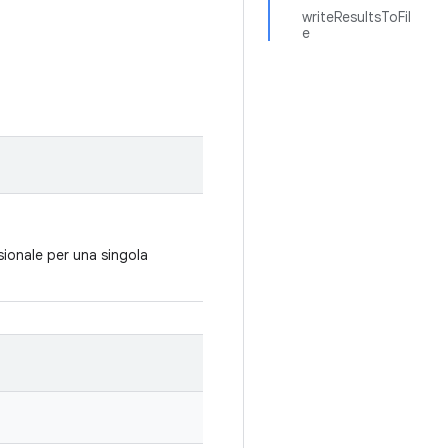
writeResultsToFil
e
nsionale per una singola