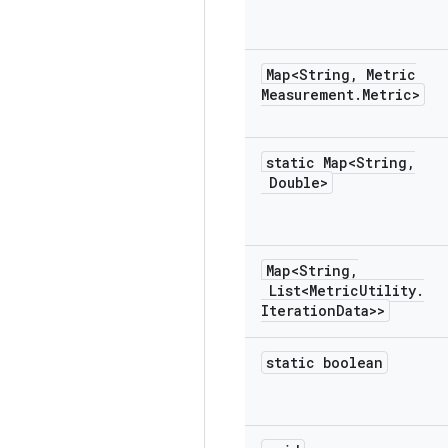
Map<String
,
Metric
Measurement
.
Metric>
static Map<String
,
Double>
Map<String
,
List<Metric
Utility
.
Iteration
Data>>
static boolean