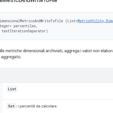
l
Metrics
And
Write
To
File
DimensionalMetricsAndWriteToFile (List<
MetricUtility.Dim
teger> percentiles, 

 testIterationSeparator)
sulle metriche dimensionali archiviati, aggrega i valori non elabor
rt aggregato.
List
Set
: i percentili da calcolare.