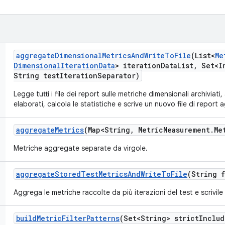
aggregate
Dimensional
Metrics
And
Write
To
File
(List<
Me
Dimensional
Iteration
Data
> iteration
Data
List
,
Set<In
String test
Iteration
Separator)
Legge tutti i file dei report sulle metriche dimensionali archiviati
elaborati, calcola le statistiche e scrive un nuovo file di report
aggregate
Metrics
(Map<String
,
Metric
Measurement
.
Me
Metriche aggregate separate da virgole.
aggregate
Stored
Test
Metrics
And
Write
To
File
(String f
Aggrega le metriche raccolte da più iterazioni del test e scrivile in
build
Metric
Filter
Patterns
(Set<String> strict
Includ