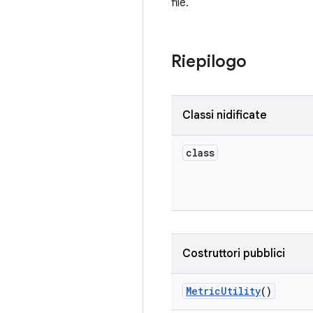
file.
Riepilogo
Classi nidificate
class
Costruttori pubblici
Metric
Utility
()