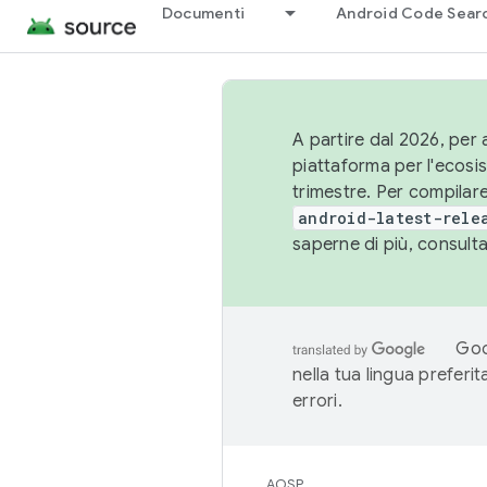
Documenti
Android Code Sear
A partire dal 2026, per a
piattaforma per l'ecos
trimestre. Per compilare
android-latest-rele
saperne di più, consult
Goo
nella tua lingua preferi
errori.
AOSP