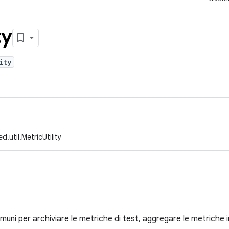
ty
ity
.util.MetricUtility
muni per archiviare le metriche di test, aggregare le metriche in 