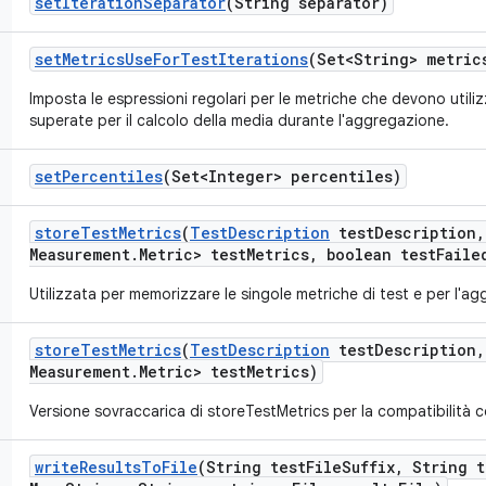
set
Iteration
Separator
(String separator)
set
Metrics
Use
For
Test
Iterations
(Set<String> metric
Imposta le espressioni regolari per le metriche che devono utilizz
superate per il calcolo della media durante l'aggregazione.
set
Percentiles
(Set<Integer> percentiles)
store
Test
Metrics
(
Test
Description
test
Description
,
Measurement
.
Metric> test
Metrics
,
boolean test
Faile
Utilizzata per memorizzare le singole metriche di test e per l'a
store
Test
Metrics
(
Test
Description
test
Description
,
Measurement
.
Metric> test
Metrics)
Versione sovraccarica di storeTestMetrics per la compatibilità c
write
Results
To
File
(String test
File
Suffix
,
String t