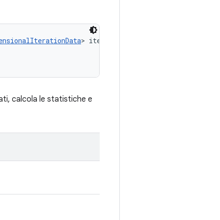
ensionalIterationData
> iterationDataList, 

ati, calcola le statistiche e