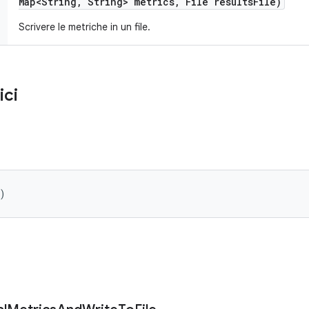
Map<String
,
String> metrics
,
File results
File)
Scrivere le metriche in un file.
ici
)