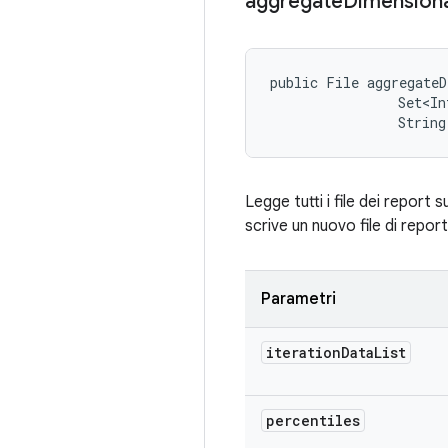
aggregate
Dimensiona
public File aggregate
                Set<In
                String
Legge tutti i file dei report 
scrive un nuovo file di repo
Parametri
iteration
Data
List
percentiles