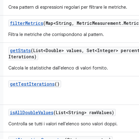
Crea pattern di espressioni regolari per filtrare le metriche.
filter
Metrics
(Map<String
,
Metric
Measurement
.
Metri
Filtra le metriche che corrispondono al pattern.
get
Stats
(List<Double> values
,
Set<Integer> percent
Iterations)
Calcola le statistiche dall'elenco di valori fornito.
get
Test
Iterations
()
is
All
Double
Values
(List<String> raw
Values)
Controlla se tutti i valori nell'elenco sono valori doppi.