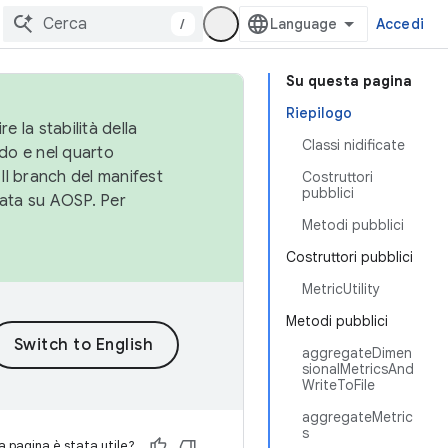
/
Accedi
Su questa pagina
Riepilogo
e la stabilità della
Classi nidificate
do e nel quarto
 Il branch del manifest
Costruttori
pubblici
cata su AOSP. Per
Metodi pubblici
Costruttori pubblici
MetricUtility
Metodi pubblici
aggregateDimen
sionalMetricsAnd
WriteToFile
aggregateMetric
s
 pagina è stata utile?