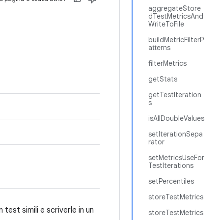
aggregateStore
dTestMetricsAnd
WriteToFile
buildMetricFilterP
atterns
filterMetrics
getStats
getTestIteration
s
isAllDoubleValues
setIterationSepa
rator
setMetricsUseFor
TestIterations
setPercentiles
storeTestMetrics
test simili e scriverle in un
storeTestMetrics