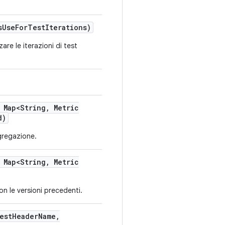
s
Use
For
Test
Iterations)
are le iterazioni di test
Map<String
,
Metric
d)
ggregazione.
Map<String
,
Metric
on le versioni precedenti.
est
Header
Name
,