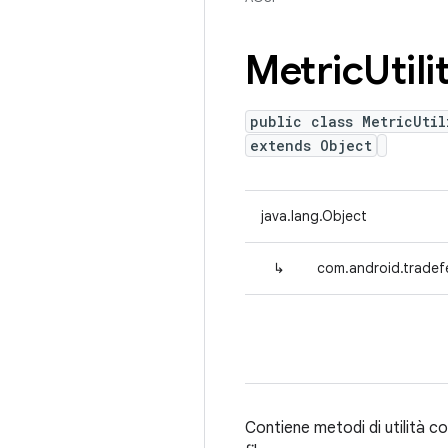
Metric
Utili
public class MetricUtil
extends Object
java.lang.Object
↳
com.android.tradefed
Contiene metodi di utilità co