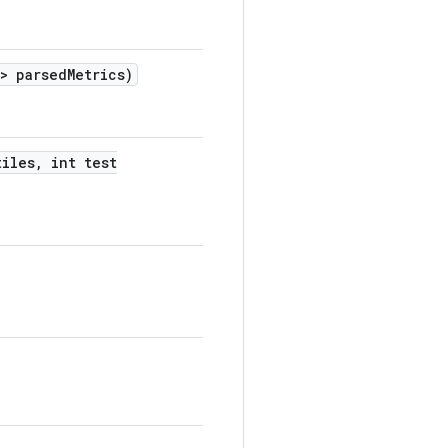
c> parsed
Metrics)
iles
,
int test