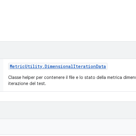
Metric
Utility
.
Dimensional
Iteration
Data
Classe helper per contenere il file e lo stato della metrica dime
iterazione del test.