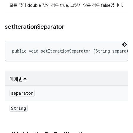
모든 값이 double 값인 경우 true, 그렇지 않은 경우 false입니다.
set
Iteration
Separator
public void setIterationSeparator (String separato
매개변수
separator
String