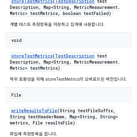
store
Test
Metrics
(
Test
Description
test
Description
,
Map<String
,
Metric
Measurement
.
Metric> test
Metrics
,
boolean test
Failed)
개별 테스트 측정항목을 저장하고 집계에 사용합니다.
void
store
Test
Metrics
(
Test
Description
test
Description
,
Map<String
,
Metric
Measurement
.
Metric> test
Metrics)
하위 호환성을 위해 storeTestMetrics의 오버로드된 버전입니다.
File
write
Results
To
File
(String test
File
Suffix
,
String test
Header
Name
,
Map<String
,
String>
metrics
,
File results
File)
파일에 측정항목을 씁니다.