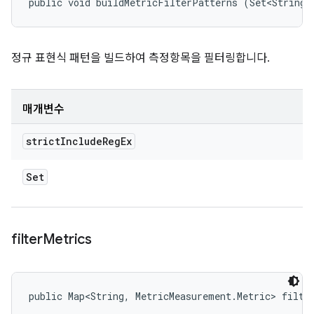
public void buildMetricFilterPatterns (Set<String>
정규 표현식 패턴을 빌드하여 측정항목을 필터링합니다.
매개변수
strict
Include
Reg
Ex
Set
filter
Metrics
public Map<String, MetricMeasurement.Metric> filte