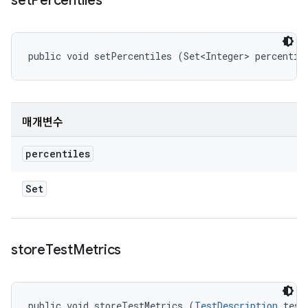
set
Percentiles
public void setPercentiles (Set<Integer> percentil
매개변수
percentiles
Set
store
Test
Metrics
public void storeTestMetrics (
TestDescription
 test