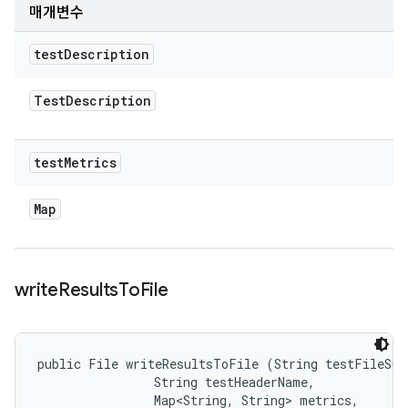
매개변수
test
Description
Test
Description
test
Metrics
Map
write
Results
To
File
public File writeResultsToFile (String testFileSuff
                String testHeaderName, 

                Map<String, String> metrics, 
