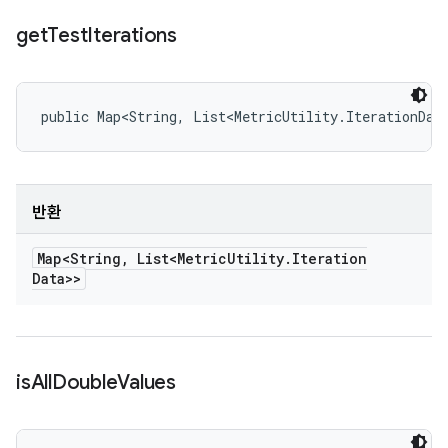
get
Test
Iterations
public Map<String, List<MetricUtility.IterationDat
반환
Map<String
,
List<Metric
Utility
.
Iteration
Data>>
is
All
Double
Values