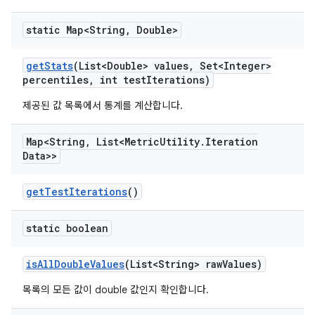
static Map<String
,
Double>
get
Stats
(List<Double> values
,
Set<Integer>
percentiles
,
int test
Iterations)
제공된 값 목록에서 통계를 계산합니다.
Map<String
,
List<Metric
Utility
.
Iteration
Data>>
get
Test
Iterations
()
static boolean
is
All
Double
Values
(List<String> raw
Values)
목록의 모든 값이 double 값인지 확인합니다.