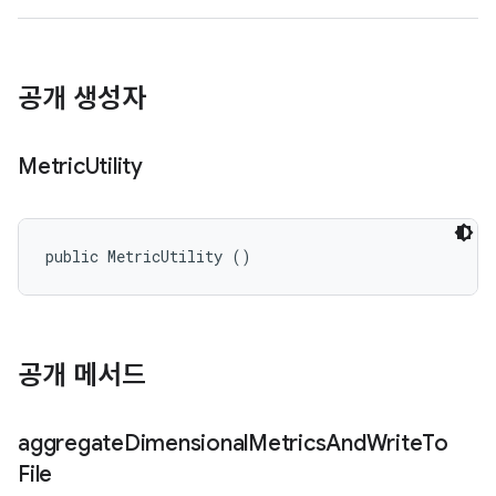
공개 생성자
Metric
Utility
public MetricUtility ()
공개 메서드
aggregate
Dimensional
Metrics
And
Write
To
File