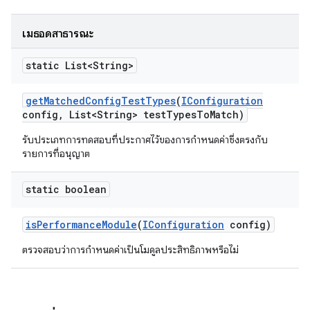
เมธอดสาธารณะ
static List<String>
get
Matched
Config
Test
Types
(
IConfiguration
config
,
List<String> test
Types
To
Match)
รับประเภทการทดสอบที่ประกาศไว้ของการกำหนดค่าซึ่งตรงกับ
รายการที่อนุญาต
static boolean
is
Performance
Module
(
IConfiguration
config)
ตรวจสอบว่าการกำหนดค่าเป็นโมดูลประสิทธิภาพหรือไม่