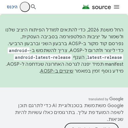
היכנס
החל משנת 2026, כדי להתאים למודל הפיתוח היציב שלנו
ולשמור על יציבות הפלטפורמה בסביבה העסקית,
נפרסם קוד מקור ב-AOSP ברבעון השני וברבעון הרביעי.
כדי ליצור ולתרום ל-AOSP, צריך להשתמש ב-
android-
latest-release
. הענף
android-latest-release
manifest תמיד יפנה לגרסה האחרונה שנדחפה ל-AOSP.
מידע נוסף זמין במאמר
שינויים ב-AOSP
.
‫Google משתמשת בטכנולוגיית AI כדי לתרגם תוכן
לשפה המועדפת עליך. בתרגומים כאלו עשויות להיות
שגיאות.