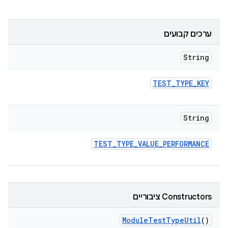
ערכים קבועים
String
TEST
_
TYPE
_
KEY
String
TEST
_
TYPE
_
VALUE
_
PERFORMANCE
‫Constructors ציבוריים
Module
Test
Type
Util
()