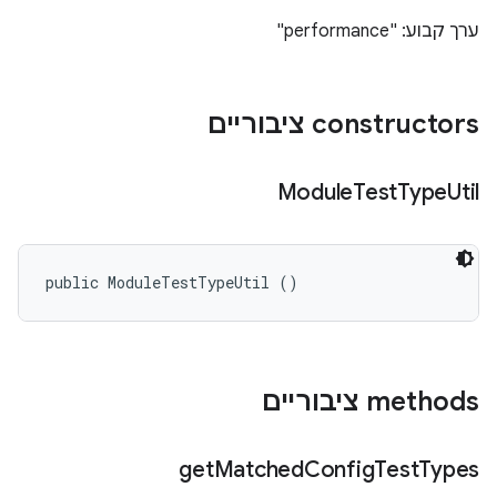
ערך קבוע: "performance"
‫constructors ציבוריים
Module
Test
Type
Util
public ModuleTestTypeUtil ()
‫methods ציבוריים
get
Matched
Config
Test
Types