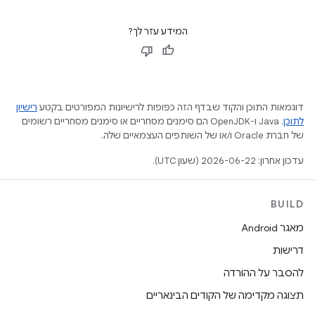
המידע עזר לך?
דוגמאות התוכן והקוד שבדף הזה כפופות לרישיונות המפורטים בקטע
רישיון
לתוכן
.‏ Java ו-OpenJDK הם סימנים מסחריים או סימנים מסחריים רשומים
של חברת Oracle ו/או של השותפים העצמאיים שלה.
עדכון אחרון: 2026-06-22 (שעון UTC).
BUILD
מאגר Android
דרישות
להסבר על ההורדה
תצוגה מקדימה של הקודים הבינאריים