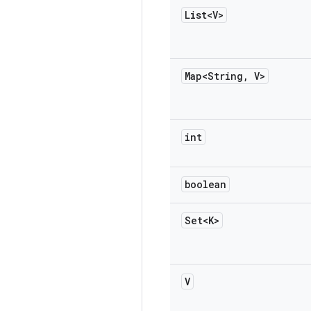
List<V>
Map<String
,
V>
int
boolean
Set<K>
V