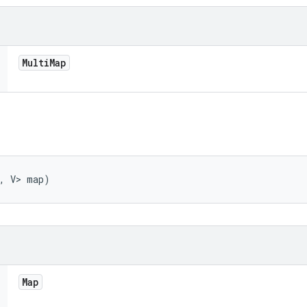
Multi
Map
K, V> map)
Map