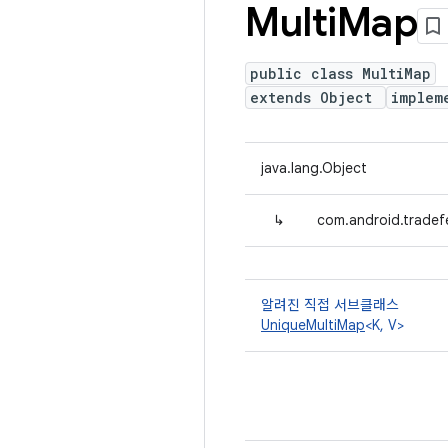
Multi
Map
public class MultiMap
extends Object
implem
java.lang.Object
↳
com.android.tradefe
알려진 직접 서브클래스
UniqueMultiMap
<K, V>