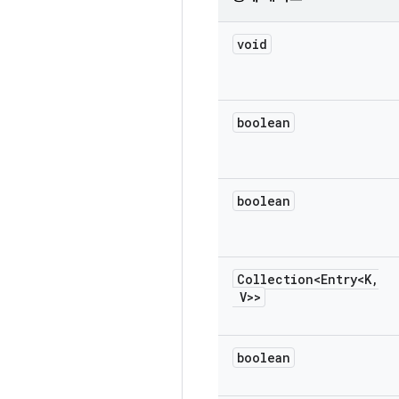
void
boolean
boolean
Collection<Entry<K
,
V>>
boolean