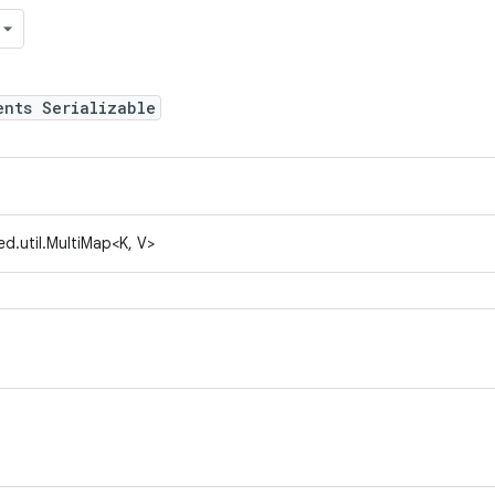
ents Serializable
d.util.MultiMap<K, V>