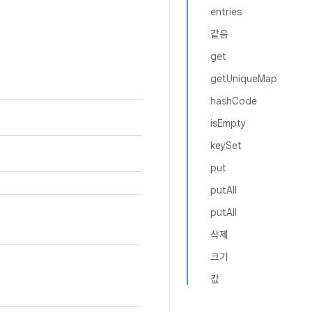
entries
같음
get
getUniqueMap
hashCode
isEmpty
keySet
put
putAll
putAll
삭제
크기
값