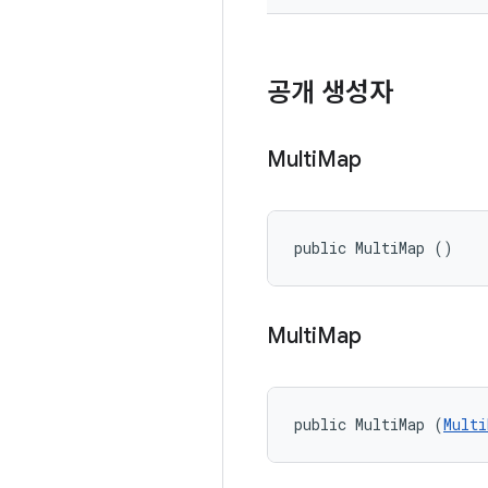
공개 생성자
Multi
Map
public MultiMap ()
Multi
Map
public MultiMap (
Multi