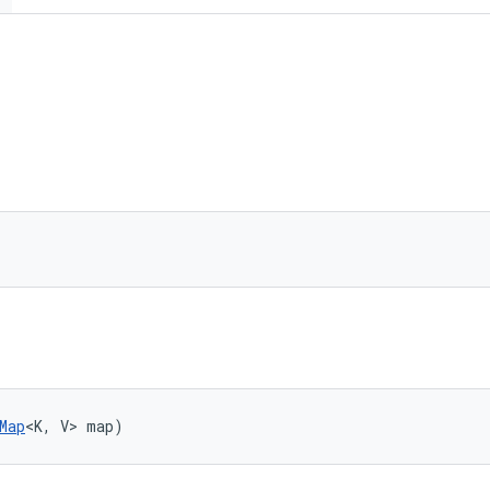
Map
<K, V> map)