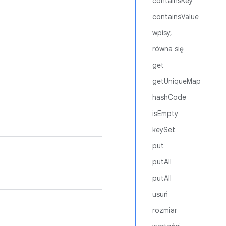
containsKey
containsValue
wpisy,
równa się
get
getUniqueMap
hashCode
isEmpty
keySet
put
putAll
putAll
usuń
rozmiar