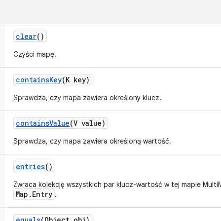
clear
()
Czyści mapę.
contains
Key
(K key)
Sprawdza, czy mapa zawiera określony klucz.
contains
Value
(V value)
Sprawdza, czy mapa zawiera określoną wartość.
entries
()
Zwraca kolekcję wszystkich par klucz-wartość w tej mapie Multi
Map.Entry
.
equals
(Object obj)