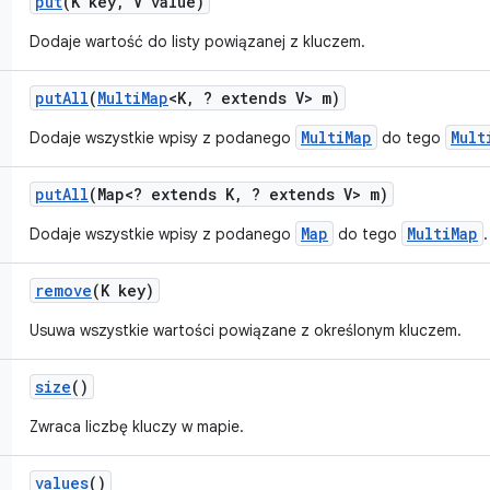
put
(K key
,
V value)
Dodaje wartość do listy powiązanej z kluczem.
put
All
(
Multi
Map
<K
,
? extends V> m)
MultiMap
Mult
Dodaje wszystkie wpisy z podanego
do tego
put
All
(Map<? extends K
,
? extends V> m)
Map
MultiMap
Dodaje wszystkie wpisy z podanego
do tego
.
remove
(K key)
Usuwa wszystkie wartości powiązane z określonym kluczem.
size
()
Zwraca liczbę kluczy w mapie.
values
()