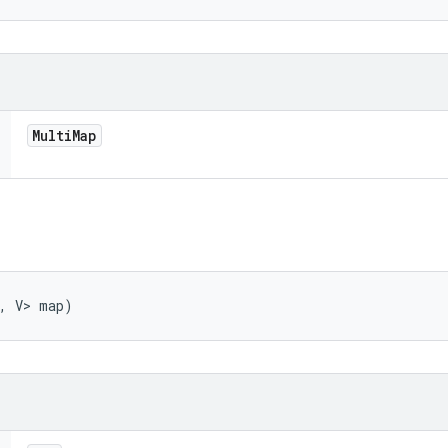
Multi
Map
K, V> map)