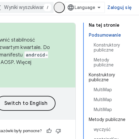
/
Zaloguj się
Na tej stronie
Podsumowanie
wnić stabilność
Konstruktory
zwartym kwartale. Do
publiczne
 manifestu
android-
Metody
 AOSP. Więcej
publiczne
Konstruktory
publiczne
MultiMap
MultiMap
MultiMap
Metody publiczne
wyczyść
kazówki były pomocne?