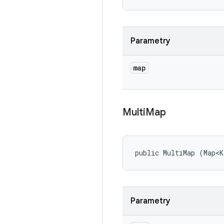
Parametry
map
Multi
Map
public MultiMap (Map<
Parametry