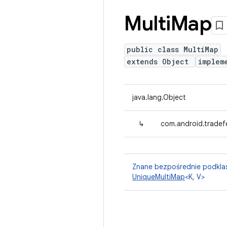
Multi
Map
public class MultiMap
extends Object
implem
java.lang.Object
↳
com.android.tradefe
Znane bezpośrednie podkla
UniqueMultiMap
<K, V>