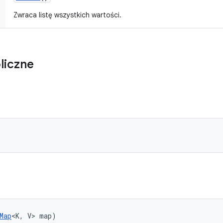
Zwraca listę wszystkich wartości.
liczne
Map
<K, V> map)