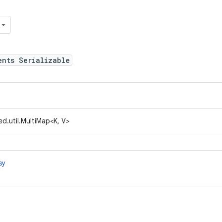
ents Serializable
d.util.MultiMap<K, V>
sy