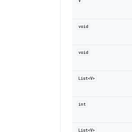
V
void
void
List<V>
int
List<V>