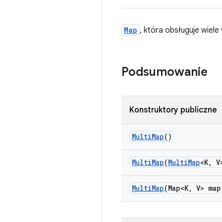
Map
, która obsługuje wiele
Podsumowanie
Konstruktory publiczne
Multi
Map
()
Multi
Map
(
Multi
Map
<K
,
V>
Multi
Map
(Map<K
,
V> map