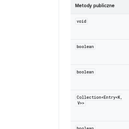
Metody publiczne
void
boolean
boolean
Collection<Entry<K
,
V>>
boolean