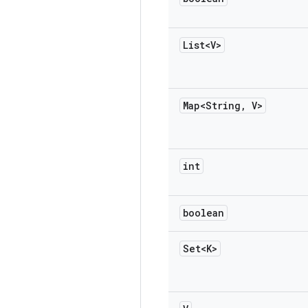
List<V>
Map<String
,
V>
int
boolean
Set<K>