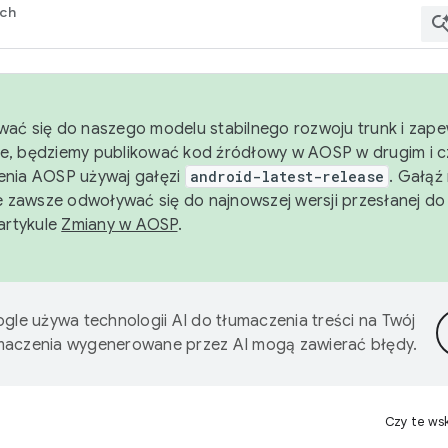
rch
wać się do naszego modelu stabilnego rozwoju trunk i zape
e, będziemy publikować kod źródłowy w AOSP w drugim i c
enia AOSP używaj gałęzi
android-latest-release
. Gałąź
 zawsze odwoływać się do najnowszej wersji przesłanej do
 artykule
Zmiany w AOSP
.
gle używa technologii AI do tłumaczenia treści na Twój
umaczenia wygenerowane przez AI mogą zawierać błędy.
Czy te ws