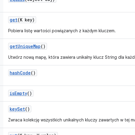
get
(K key)
Pobiera listę wartości powiązanych z każdym kluczem.
get
Unique
Map
()
Utwórz nową mapę, która zawiera unikalny klucz String dla każd
hash
Code
()
is
Empty
()
key
Set
()
Zwraca kolekcję wszystkich unikalnych kluczy zawartych w tej m