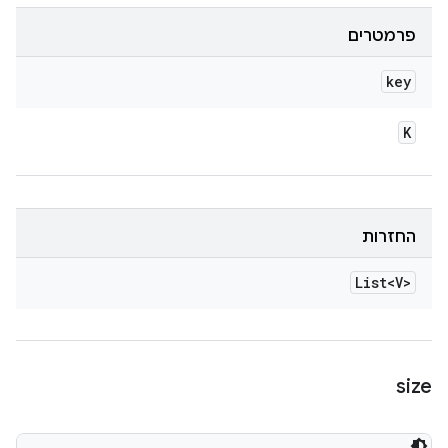
פרמטרים
key
K
החזרות
List<V>
size