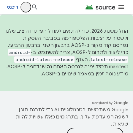
היכנס
החל משנת 2026, כדי להתאים למודל הפיתוח היציב שלנו
ולשמור על יציבות הפלטפורמה בסביבה העסקית,
נפרסם קוד מקור ב-AOSP ברבעון השני וברבעון הרביעי.
כדי ליצור ולתרום ל-AOSP, צריך להשתמש ב-
android-
latest-release
. הענף
android-latest-release
manifest תמיד יפנה לגרסה האחרונה שנדחפה ל-AOSP.
מידע נוסף זמין במאמר
שינויים ב-AOSP
.
‫Google משתמשת בטכנולוגיית AI כדי לתרגם תוכן
לשפה המועדפת עליך. בתרגומים כאלו עשויות להיות
שגיאות.