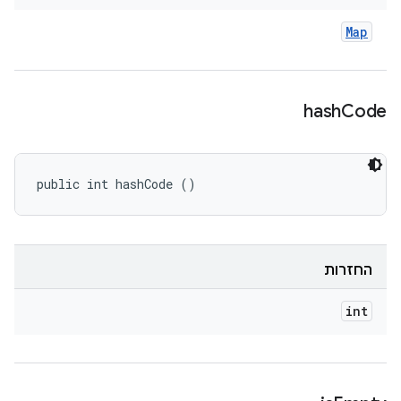
Map
hash
Code
public int hashCode ()
החזרות
int