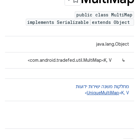
public class MultiMap
implements Serializable
extends Object
java.lang.Object
com.android.tradefed.util.MultiMap<K, V>
↳
מחלקות משנה ישירות ידועות
UniqueMultiMap
<K, V>