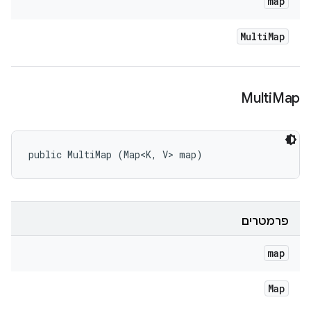
map
Multi
Map
Multi
Map
public MultiMap (Map<K, V> map)
פרמטרים
map
Map