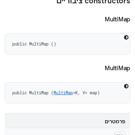
‫constructors ציבוריים
Multi
Map
public MultiMap ()
Multi
Map
public MultiMap (
MultiMap
<K, V> map)
פרמטרים