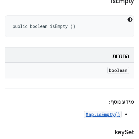
is
Empty
public boolean isEmpty ()
החזרות
boolean
מידע נוסף:
Map.isEmpty()
key
Set