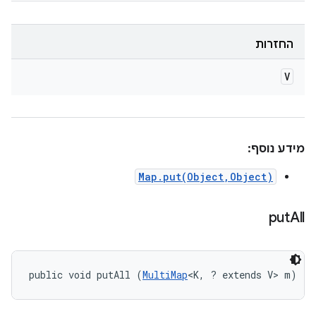
החזרות
V
מידע נוסף:
Map.put(Object,Object)
put
All
public void putAll (
MultiMap
<K, ? extends V> m)