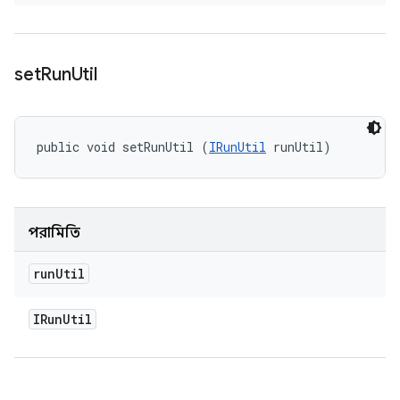
set
Run
Util
public void setRunUtil (
IRunUtil
 runUtil)
পরামিতি
run
Util
IRun
Util