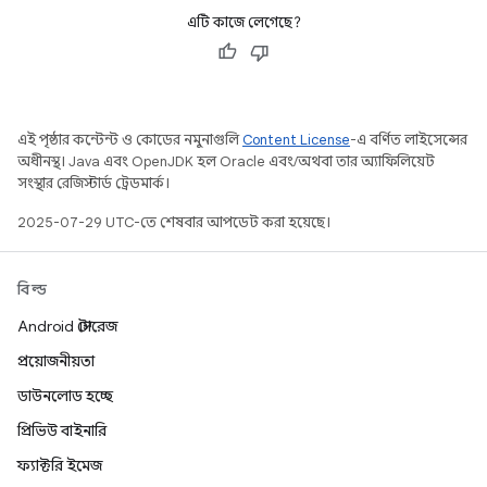
এটি কাজে লেগেছে?
এই পৃষ্ঠার কন্টেন্ট ও কোডের নমুনাগুলি
Content License
-এ বর্ণিত লাইসেন্সের
অধীনস্থ। Java এবং OpenJDK হল Oracle এবং/অথবা তার অ্যাফিলিয়েট
সংস্থার রেজিস্টার্ড ট্রেডমার্ক।
2025-07-29 UTC-তে শেষবার আপডেট করা হয়েছে।
বিল্ড
Android স্টোরেজ
প্রয়োজনীয়তা
ডাউনলোড হচ্ছে
প্রিভিউ বাইনারি
ফ্যাক্টরি ইমেজ