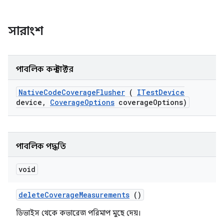
সারাংশ
পাবলিক কনস্ট্রাক্টর
Native
Code
Coverage
Flusher
(
ITest
Device
device
,
Coverage
Options
coverage
Options)
পাবলিক পদ্ধতি
void
delete
Coverage
Measurements
()
ডিভাইস থেকে কভারেজ পরিমাপ মুছে দেয়।