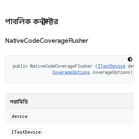
পাবলিক কনস্ট্রাক্টর
Native
Code
Coverage
Flusher
public NativeCodeCoverageFlusher (
ITestDevice
 devic
CoverageOptions
 coverageOptions)
পরামিতি
device
ITest
Device