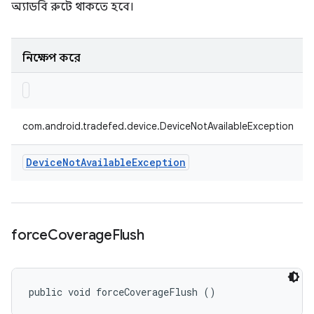
অ্যাডবি রুটে থাকতে হবে।
নিক্ষেপ করে
com.android.tradefed.device.DeviceNotAvailableException
Device
Not
Available
Exception
force
Coverage
Flush
public void forceCoverageFlush ()