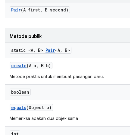
Pair
(A first
,
B second)
Metode publik
static <A
,
B>
Pair
<A
,
B>
create
(A a
,
B b)
Metode praktis untuk membuat pasangan baru.
boolean
equals
(Object o)
Memeriksa apakah dua objek sama
int