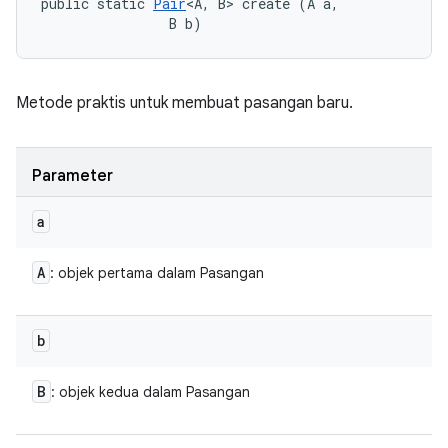
public static 
Pair
<A, B> create (A a, 

                B b)
Metode praktis untuk membuat pasangan baru.
Parameter
a
A
: objek pertama dalam Pasangan
b
B
: objek kedua dalam Pasangan