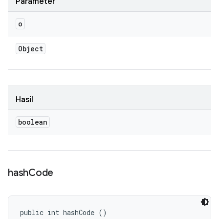
Parameter
o
Object
Hasil
boolean
hash
Code
public int hashCode ()