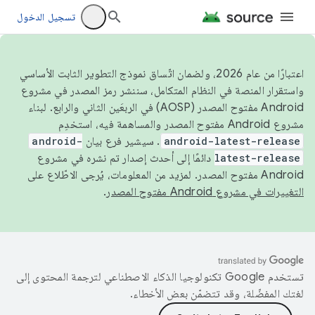
تسجيل الدخول
اعتبارًا من عام 2026، ولضمان اتّساق نموذج التطوير الثابت الأساسي
واستقرار المنصة في النظام المتكامل، سننشر رمز المصدر في مشروع
Android مفتوح المصدر (AOSP) في الربعَين الثاني والرابع. لبناء
مشروع Android مفتوح المصدر والمساهمة فيه، استخدِم
android-latest-release
. سيشير فرع بيان
android-
latest-release
دائمًا إلى أحدث إصدار تم نشره في مشروع
Android مفتوح المصدر. لمزيد من المعلومات، يُرجى الاطّلاع على
التغييرات في مشروع Android مفتوح المصدر
.
تستخدم Google تكنولوجيا الذكاء الاصطناعي لترجمة المحتوى إلى
لغتك المفضّلة، وقد تتضمّن بعض الأخطاء.