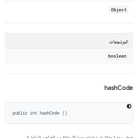
Object
المرتجعات
boolean
hash
Code
public int hashCode ()
عرض رمز تجزئة باستخدام رموز التجزئة من العناصر الداخلية