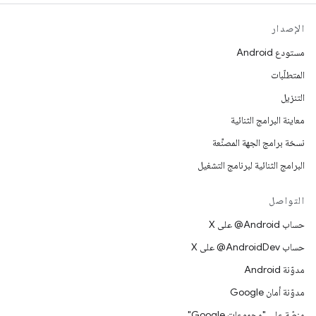
الإصدار
مستودع Android
المتطلّبات
التنزيل
معاينة البرامج الثنائية
نسخة برامج الجهة المصنِّعة
البرامج الثنائية لبرنامج التشغيل
التواصل
حساب ‎@Android على X
حساب ‎@AndroidDev على X
مدوّنة Android
مدوّنة أمان Google
منصّة على "مجموعات Google"