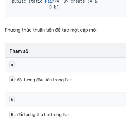
public static 
Pair
<A, B> create (A a, 

                B b)
Phương thức thuận tiện để tạo một cặp mới.
Tham số
a
A
: đối tượng đầu tiên trong Pair
b
B
: đối tượng thứ hai trong Pair