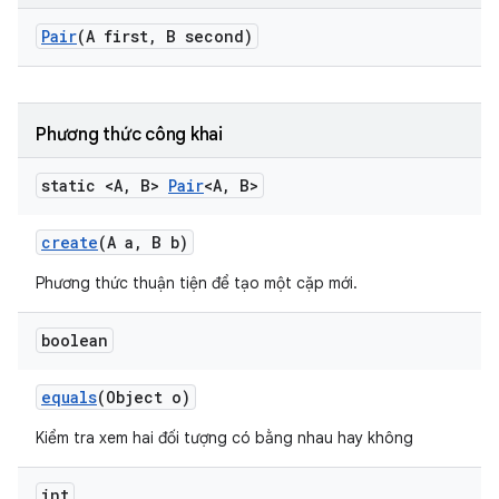
Pair
(A first
,
B second)
Phương thức công khai
static <A
,
B>
Pair
<A
,
B>
create
(A a
,
B b)
Phương thức thuận tiện để tạo một cặp mới.
boolean
equals
(Object o)
Kiểm tra xem hai đối tượng có bằng nhau hay không
int