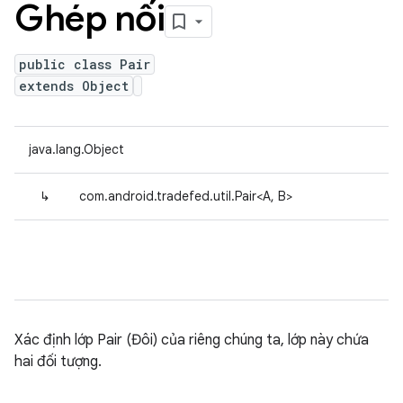
Ghép nối
public class Pair
extends Object
java.lang.Object
↳
com.android.tradefed.util.Pair<A, B>
Xác định lớp Pair (Đôi) của riêng chúng ta, lớp này chứa
hai đối tượng.