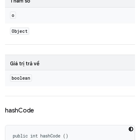
Tham số
o
Object
Giá trị trả về
boolean
hash
Code
public int hashCode ()