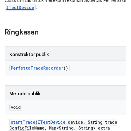
Class utilitas untuk merekam rekaman aktivitas Perfetto di
ITestDevice
.
Ringkasan
Konstruktor publik
Perfetto
Trace
Recorder
()
Metode publik
void
start
Trace
(
ITest
Device
device
,
String trace
Config
File
Name
,
Map<String
,
String> extra