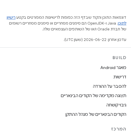
דוגמאות התוכן והקוד שבדף הזה כפופות לרישיונות המפורטים בקטע
רישיון
לתוכן
.‏ Java ו-OpenJDK הם סימנים מסחריים או סימנים מסחריים רשומים
של חברת Oracle ו/או של השותפים העצמאיים שלה.
עדכון אחרון: 2026-06-22 (שעון UTC).
BUILD
מאגר Android
דרישות
להסבר על ההורדה
תצוגה מקדימה של הקודים הבינאריים
גיבוי קושחה
הקודים הבינאריים של מנהל ההתקן
המרכז