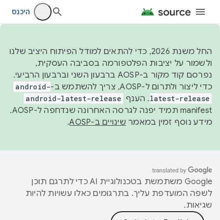
היכנס
החל משנת 2026, כדי להתאים למודל הפיתוח היציב שלנו
ולשמור על יציבות הפלטפורמה בסביבה העסקית,
נפרסם קוד מקור ב-AOSP ברבעון השני וברבעון הרביעי.
כדי ליצור ולתרום ל-AOSP, צריך להשתמש ב-
android-
latest-release
. הענף
android-latest-release
manifest תמיד יפנה לגרסה האחרונה שנדחפה ל-AOSP.
מידע נוסף זמין במאמר
שינויים ב-AOSP
.
‫Google משתמשת בטכנולוגיית AI כדי לתרגם תוכן
לשפה המועדפת עליך. בתרגומים כאלו עשויות להיות
שגיאות.