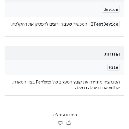
device
ITest
Device
: המכשיר שעבורו רוצים להפסיק את ההקלטה.
החזרות
File
הפונקציה מחזירה את קובץ המעקב של Perfetto בצד המארח,
או null אם הפעולה נכשלה.
המידע עזר לך?