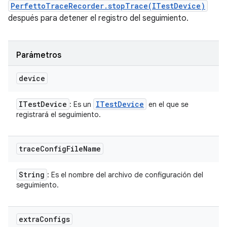
PerfettoTraceRecorder.stopTrace(ITestDevice)
después para detener el registro del seguimiento.
Parámetros
device
ITest
Device
ITest
Device
: Es un
en el que se
registrará el seguimiento.
trace
Config
File
Name
String
: Es el nombre del archivo de configuración del
seguimiento.
extra
Configs