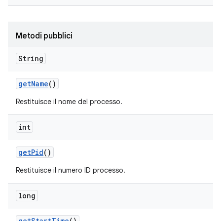
Metodi pubblici
String
get
Name
()
Restituisce il nome del processo.
int
get
Pid
()
Restituisce il numero ID processo.
long
get
Start
Time
()