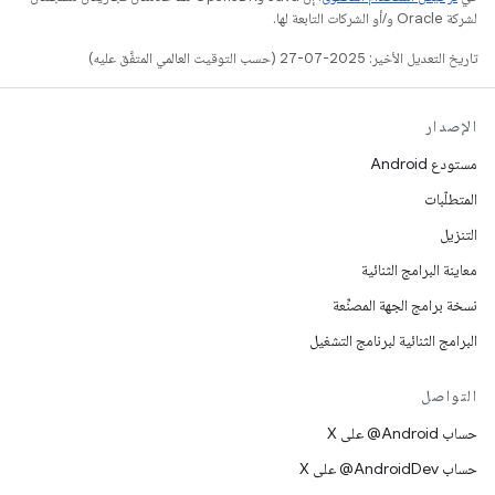
لشركة Oracle و/أو الشركات التابعة لها.
تاريخ التعديل الأخير: 2025-07-27 (حسب التوقيت العالمي المتفَّق عليه)
الإصدار
مستودع Android
المتطلّبات
التنزيل
معاينة البرامج الثنائية
نسخة برامج الجهة المصنِّعة
البرامج الثنائية لبرنامج التشغيل
التواصل
حساب ‎@Android على X
حساب ‎@AndroidDev على X