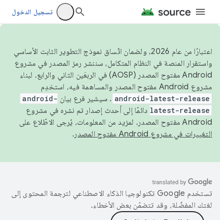
تسجيل الدخول
اعتبارًا من عام 2026، ولضمان اتّساق نموذج التطوير الثابت الأساسي
واستقرار المنصة في النظام المتكامل، سننشر رمز المصدر في مشروع
Android مفتوح المصدر (AOSP) في الربعَين الثاني والرابع. لبناء
مشروع Android مفتوح المصدر والمساهمة فيه، استخدِم
android-latest-release
. سيشير فرع بيان
android-
latest-release
دائمًا إلى أحدث إصدار تم نشره في مشروع
Android مفتوح المصدر. لمزيد من المعلومات، يُرجى الاطّلاع على
التغييرات في مشروع Android مفتوح المصدر
.
تستخدم Google تكنولوجيا الذكاء الاصطناعي لترجمة المحتوى إلى
لغتك المفضّلة، وقد تتضمّن بعض الأخطاء.