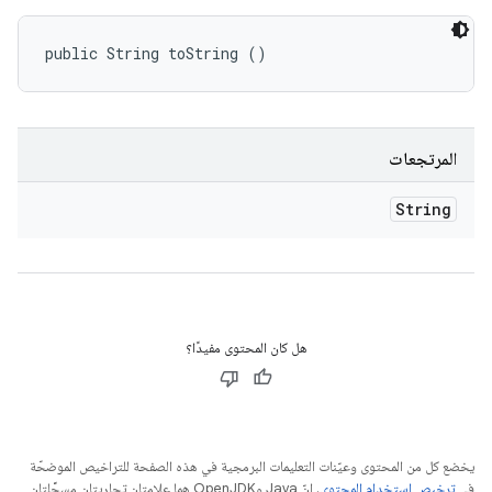
public String toString ()
المرتجعات
String
هل كان المحتوى مفيدًا؟
يخضع كل من المحتوى وعيّنات التعليمات البرمجية في هذه الصفحة للتراخيص الموضحّة
في
ترخيص استخدام المحتوى
. إنّ Java وOpenJDK هما علامتان تجاريتان مسجَّلتان