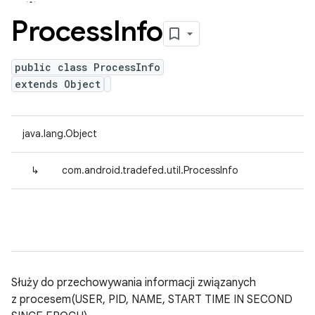
Process
Info
public class ProcessInfo
extends Object
java.lang.Object
↳
com.android.tradefed.util.ProcessInfo
Służy do przechowywania informacji związanych
z procesem(USER, PID, NAME, START TIME IN SECOND