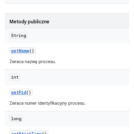
Metody publiczne
String
get
Name
()
Zwraca nazwę procesu.
int
get
Pid
()
Zwraca numer identyfikacyjny procesu.
long
get
Start
Time
()