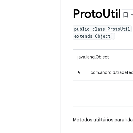
Proto
Util
public class ProtoUtil
extends Object
java.lang.Object
↳
com.android.tradefed.
Métodos utilitários para li