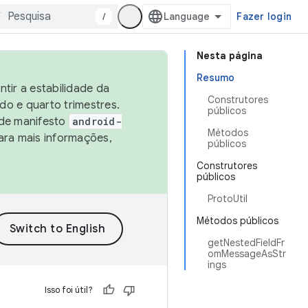
/
Fazer login
Nesta página
Resumo
tir a estabilidade da
Construtores
o e quarto trimestres.
públicos
 de manifesto
android-
Métodos
ara mais informações,
públicos
Construtores
públicos
ProtoUtil
Métodos públicos
getNestedFieldFr
omMessageAsStr
ings
Isso foi útil?