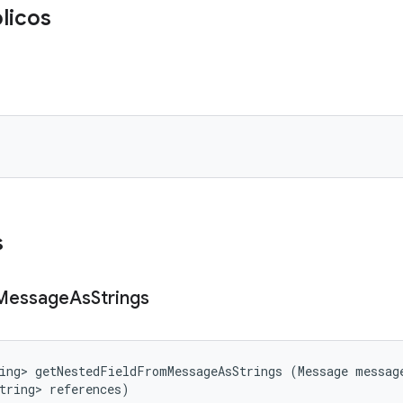
licos
s
Message
As
Strings
ing> getNestedFieldFromMessageAsStrings (Message message
tring> references)