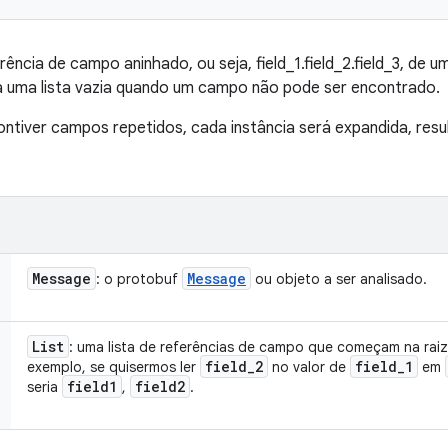
ência de campo aninhado, ou seja, field_1.field_2.field_3, d
na uma lista vazia quando um campo não pode ser encontrado.
ntiver campos repetidos, cada instância será expandida, resu
Message
Message
: o protobuf
ou objeto a ser analisado.
List
: uma lista de referências de campo que começam na rai
field
_
2
field
_
1
exemplo, se quisermos ler
no valor de
em
field1
field2
seria
,
.