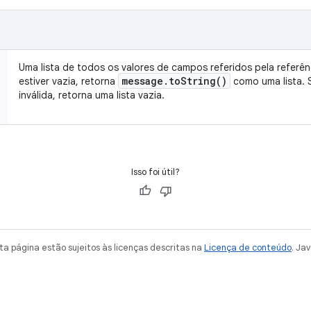
Uma lista de todos os valores de campos referidos pela referên
message
.
to
String(
)
estiver vazia, retorna
como uma lista.
inválida, retorna uma lista vazia.
Isso foi útil?
a página estão sujeitos às licenças descritas na
Licença de conteúdo
. Ja