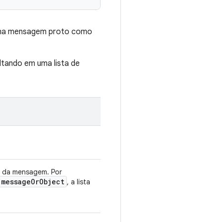
e uma mensagem proto como
ltando em uma lista de
z da mensagem. Por
message
Or
Object
, a lista