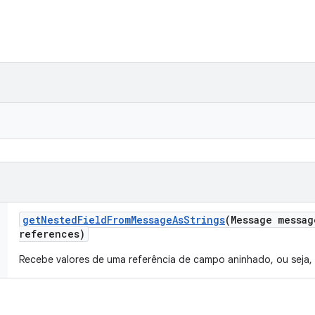
get
Nested
Field
From
Message
As
Strings
(Message messag
references)
Recebe valores de uma referência de campo aninhado, ou seja,