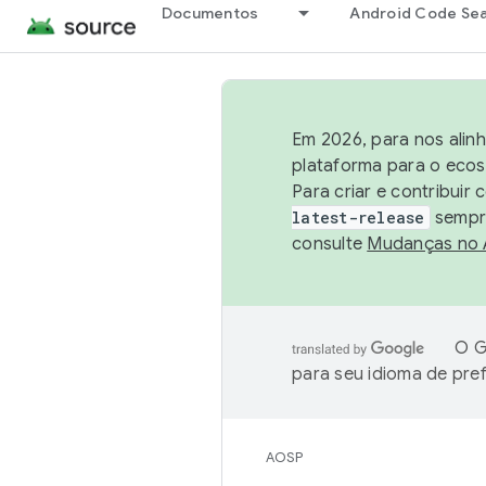
Documentos
Android Code Se
Em 2026, para nos alin
plataforma para o ecos
Para criar e contribuir
latest-release
sempre
consulte
Mudanças no
O G
para seu idioma de pre
AOSP