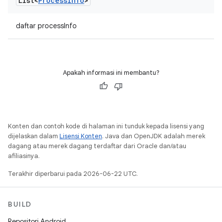
List<
Process
Info
>
daftar processInfo
Apakah informasi ini membantu?
Konten dan contoh kode di halaman ini tunduk kepada lisensi yang
dijelaskan dalam
Lisensi Konten
. Java dan OpenJDK adalah merek
dagang atau merek dagang terdaftar dari Oracle dan/atau
afiliasinya.
Terakhir diperbarui pada 2026-06-22 UTC.
BUILD
Repositori Android