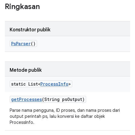
Ringkasan
Konstruktor publik
Ps
Parser
()
Metode publik
static List<
Process
Info
>
get
Processes
(String ps
Output)
Parse nama pengguna, ID proses, dan nama proses dari
output perintah ps, lalu konversi ke daftar objek
ProcessInfo.