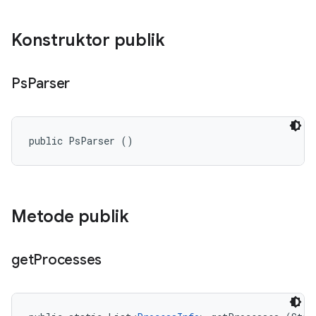
Konstruktor publik
Ps
Parser
public PsParser ()
Metode publik
get
Processes