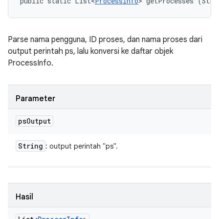
public static List<
ProcessInfo
> getProcesses (Stri
Parse nama pengguna, ID proses, dan nama proses dari
output perintah ps, lalu konversi ke daftar objek
ProcessInfo.
Parameter
ps
Output
String
: output perintah "ps".
Hasil