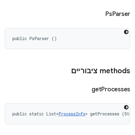
Ps
Parser
public PsParser ()
‫methods ציבוריים
get
Processes
public static List<
ProcessInfo
> getProcesses (Stri