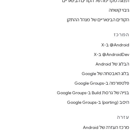
תצוגה מקדימה של הקודים הבינאריים
גיבוי קושחה
הקודים הבינאריים של מנהל ההתקן
המרכז
‫‎@Android ב-X
‫‎@AndroidDev ב-X
הבלוג של Android
בלוג האבטחה של Google
פלטפורמה ב-Google Groups
בנייה של גרסת Build ב-Google Groups
היסב (porting) ב-Google Groups
עזרה
מרכז העזרה של Android