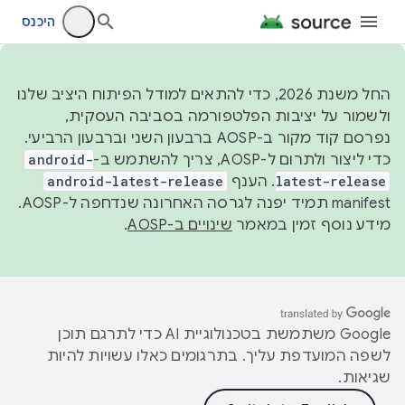
היכנס
החל משנת 2026, כדי להתאים למודל הפיתוח היציב שלנו
ולשמור על יציבות הפלטפורמה בסביבה העסקית,
נפרסם קוד מקור ב-AOSP ברבעון השני וברבעון הרביעי.
כדי ליצור ולתרום ל-AOSP, צריך להשתמש ב-
android-
latest-release
. הענף
android-latest-release
manifest תמיד יפנה לגרסה האחרונה שנדחפה ל-AOSP.
מידע נוסף זמין במאמר
שינויים ב-AOSP
.
‫Google משתמשת בטכנולוגיית AI כדי לתרגם תוכן
לשפה המועדפת עליך. בתרגומים כאלו עשויות להיות
שגיאות.