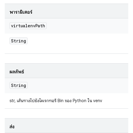
พารามิเตอร์
virtualenv
Path
String
ผลลัพธ์
String
str, เส้นทางไปยังไดเรกทอรี Bin ของ Python ใน venv
ส่ง