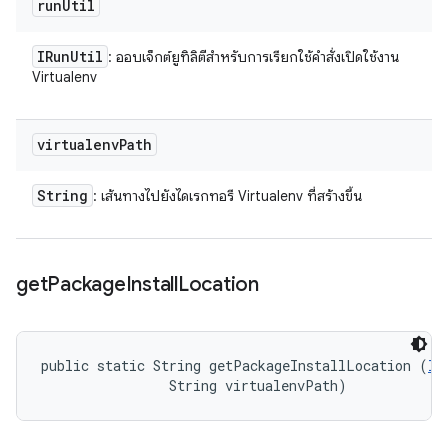
run
Util
IRun
Util
: ออบเจ็กต์ยูทิลิตีสำหรับการเรียกใช้คำสั่งเปิดใช้งาน
Virtualenv
virtualenv
Path
String
: เส้นทางไปยังไดเรกทอรี Virtualenv ที่สร้างขึ้น
get
Package
Install
Location
public static String getPackageInstallLocation (
IR
                String virtualenvPath)