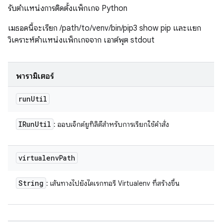
รับตำแหน่งการติดตั้งแพ็กเกจ Python
เมธอดนี้จะเรียก /path/to/venv/bin/pip3 show pip และแยก
วิเคราะห์ตำแหน่งแพ็กเกจจาก เอาต์พุต stdout
พารามิเตอร์
run
Util
IRun
Util
: ออบเจ็กต์ยูทิลิตีสำหรับการเรียกใช้คำสั่ง
virtualenv
Path
String
: เส้นทางไปยังไดเรกทอรี Virtualenv ที่สร้างขึ้น