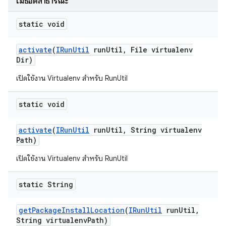
เมธอดสาธารณะ
static void
activate
(
IRun
Util
run
Util
,
File virtualenv
Dir)
เปิดใช้งาน Virtualenv สำหรับ RunUtil
static void
activate
(
IRun
Util
run
Util
,
String virtualenv
Path)
เปิดใช้งาน Virtualenv สำหรับ RunUtil
static String
get
Package
Install
Location
(
IRun
Util
run
Util
,
String virtualenv
Path)