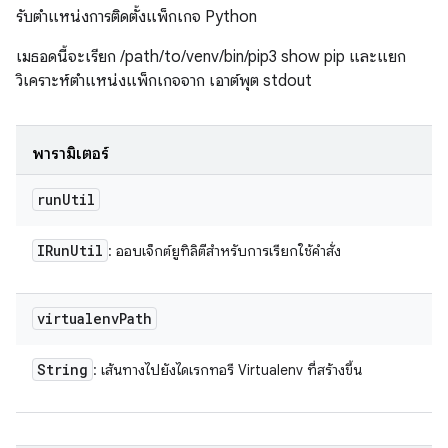
รับตำแหน่งการติดตั้งแพ็กเกจ Python
เมธอดนี้จะเรียก /path/to/venv/bin/pip3 show pip และแยก
วิเคราะห์ตำแหน่งแพ็กเกจจาก เอาต์พุต stdout
พารามิเตอร์
run
Util
IRun
Util
: ออบเจ็กต์ยูทิลิตีสำหรับการเรียกใช้คำสั่ง
virtualenv
Path
String
: เส้นทางไปยังไดเรกทอรี Virtualenv ที่สร้างขึ้น