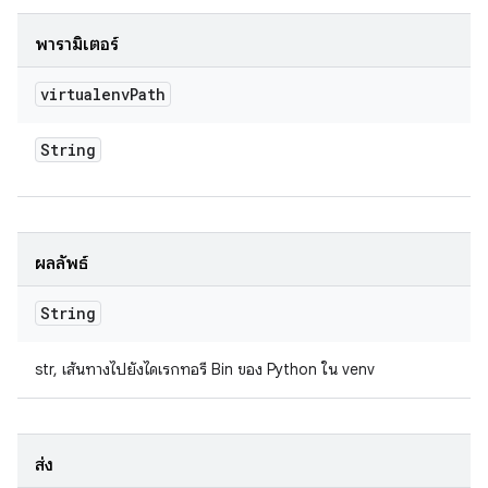
พารามิเตอร์
virtualenv
Path
String
ผลลัพธ์
String
str, เส้นทางไปยังไดเรกทอรี Bin ของ Python ใน venv
ส่ง