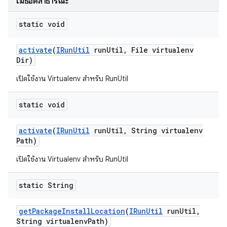
เมธอดสาธารณะ
static void
activate
(
IRun
Util
run
Util
,
File virtualenv
Dir)
เปิดใช้งาน Virtualenv สำหรับ RunUtil
static void
activate
(
IRun
Util
run
Util
,
String virtualenv
Path)
เปิดใช้งาน Virtualenv สำหรับ RunUtil
static String
get
Package
Install
Location
(
IRun
Util
run
Util
,
String virtualenv
Path)