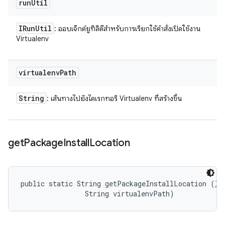
run
Util
IRun
Util
: ออบเจ็กต์ยูทิลิตีสำหรับการเรียกใช้คำสั่งเปิดใช้งาน
Virtualenv
virtualenv
Path
String
: เส้นทางไปยังไดเรกทอรี Virtualenv ที่สร้างขึ้น
get
Package
Install
Location
public static String getPackageInstallLocation (
IR
                String virtualenvPath)