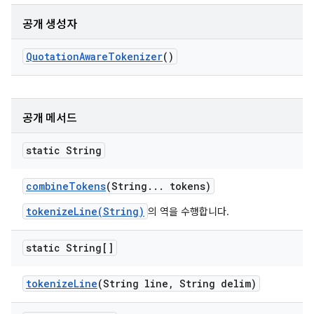
공개 생성자
Quotation
Aware
Tokenizer
()
공개 메서드
static String
combine
Tokens
(String
.
.
.
tokens)
tokenizeLine(String)
의 역을 수행합니다.
static String[]
tokenize
Line
(String line
,
String delim)