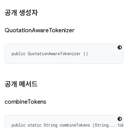
공개 생성자
Quotation
Aware
Tokenizer
public QuotationAwareTokenizer ()
공개 메서드
combine
Tokens
public static String combineTokens (String... toke