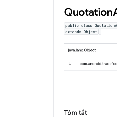
Quotation
public class Quotation
extends Object
java.lang.Object
↳
com.android.tradefed
Tóm tắt