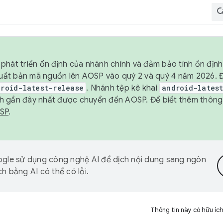
phát triển ổn định của nhánh chính và đảm bảo tính ổn địn
ẽ xuất bản mã nguồn lên AOSP vào quý 2 và quý 4 năm 2026.
droid-latest-release
. Nhánh tệp kê khai
android-lates
h gần đây nhất được chuyển đến AOSP. Để biết thêm thông t
OSP
.
gle sử dụng công nghệ AI để dịch nội dung sang ngôn
h bằng AI có thể có lỗi.
Thông tin này có hữu íc