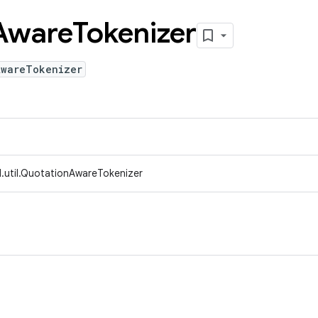
Aware
Tokenizer
AwareTokenizer
.util.QuotationAwareTokenizer