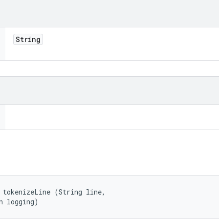
String
 tokenizeLine (String line, 

n logging)