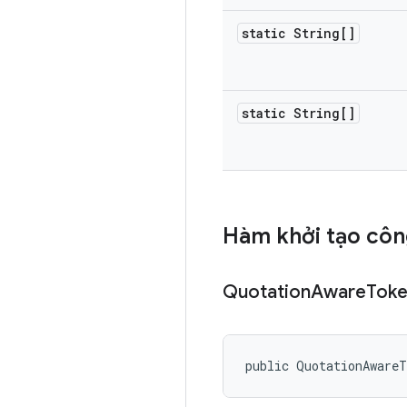
static String[]
static String[]
Hàm khởi tạo côn
Quotation
Aware
Toke
public QuotationAware