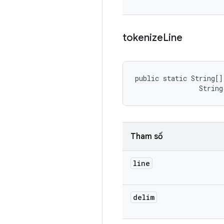
tokenize
Line
public static String[]
                String
Tham số
line
delim