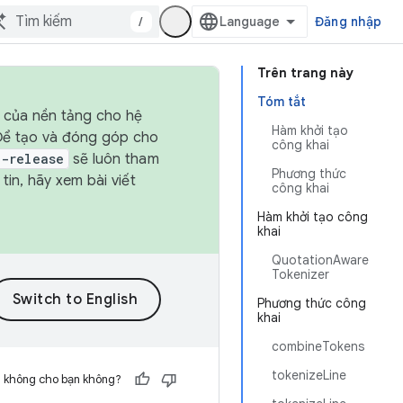
/
Đăng nhập
Trên trang này
Tóm tắt
h của nền tảng cho hệ
Hàm khởi tạo
 Để tạo và đóng góp cho
công khai
t-release
sẽ luôn tham
Phương thức
in, hãy xem bài viết
công khai
Hàm khởi tạo công
khai
QuotationAware
Tokenizer
Phương thức công
khai
combineTokens
tokenizeLine
h không cho bạn không?