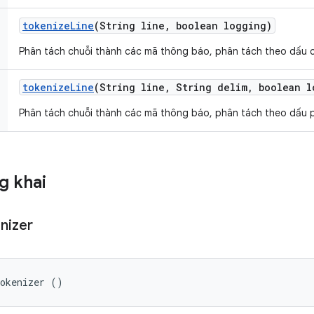
tokenize
Line
(String line
,
boolean logging)
Phân tách chuỗi thành các mã thông báo, phân tách theo dấu 
tokenize
Line
(String line
,
String delim
,
boolean l
Phân tách chuỗi thành các mã thông báo, phân tách theo dấu p
g khai
nizer
Tokenizer ()