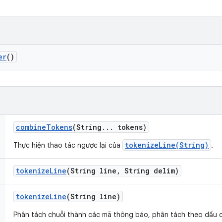
er
()
combine
Tokens
(String
.
.
.
tokens)
tokenizeLine(String)
Thực hiện thao tác ngược lại của
.
tokenize
Line
(String line
,
String delim)
tokenize
Line
(String line)
Phân tách chuỗi thành các mã thông báo, phân tách theo dấu 