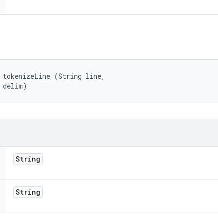
 tokenizeLine (String line, 

 delim)
String
String