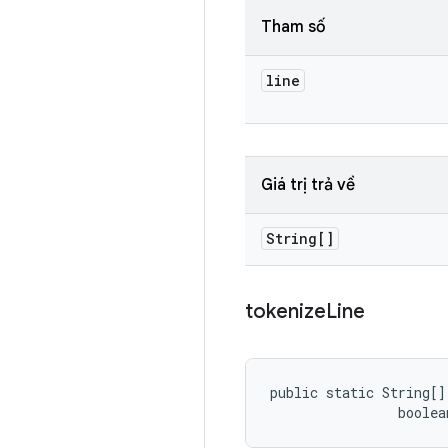
Tham số
line
Giá trị trả về
String[]
tokenize
Line
public static String[]
                boolea