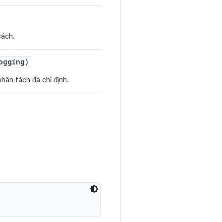
cách.
ogging)
hân tách đã chỉ định.