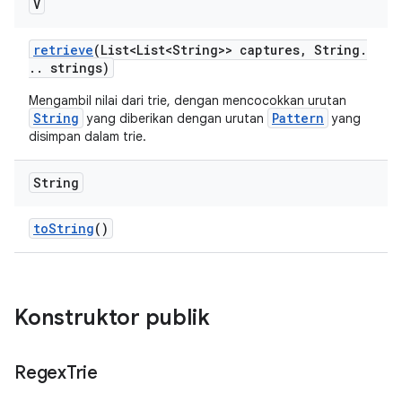
V
retrieve
(List<List<String>> captures
,
String
.
.
.
strings)
Mengambil nilai dari trie, dengan mencocokkan urutan
String
Pattern
yang diberikan dengan urutan
yang
disimpan dalam trie.
String
to
String
()
Konstruktor publik
Regex
Trie