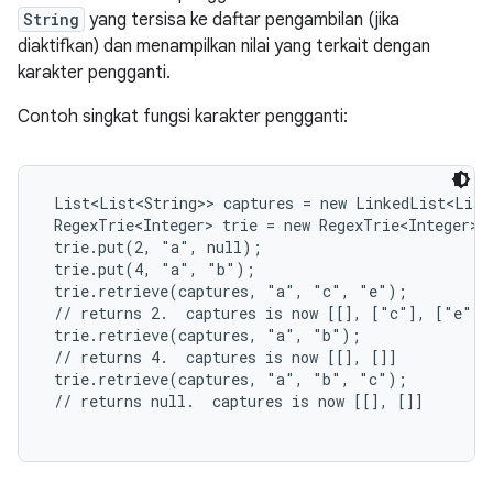
String
yang tersisa ke daftar pengambilan (jika
diaktifkan) dan menampilkan nilai yang terkait dengan
karakter pengganti.
Contoh singkat fungsi karakter pengganti:
 List<List<String>> captures = new LinkedList<List
 RegexTrie<Integer> trie = new RegexTrie<Integer>()
 trie.put(2, "a", null);

 trie.put(4, "a", "b");

 trie.retrieve(captures, "a", "c", "e");

 // returns 2.  captures is now [[], ["c"], ["e"]]

 trie.retrieve(captures, "a", "b");

 // returns 4.  captures is now [[], []]

 trie.retrieve(captures, "a", "b", "c");

 // returns null.  captures is now [[], []]
