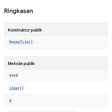
Ringkasan
Konstruktor publik
Regex
Trie
()
Metode publik
void
clear
()
V