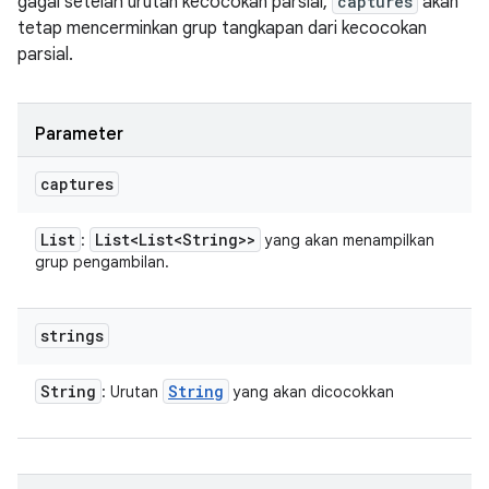
gagal setelah urutan kecocokan parsial,
captures
akan
tetap mencerminkan grup tangkapan dari kecocokan
parsial.
Parameter
captures
List
List<List<String>>
:
yang akan menampilkan
grup pengambilan.
strings
String
String
: Urutan
yang akan dicocokkan