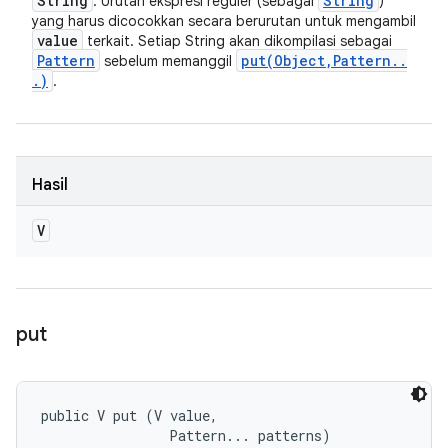
String
String
: Urutan ekspresi reguler (sebagai
)
yang harus dicocokkan secara berurutan untuk mengambil
value
terkait. Setiap String akan dikompilasi sebagai
Pattern
put(
Object
,
Pattern
.
.
sebelum memanggil
.
)
.
Hasil
V
put
public V put (V value, 

                Pattern... patterns)