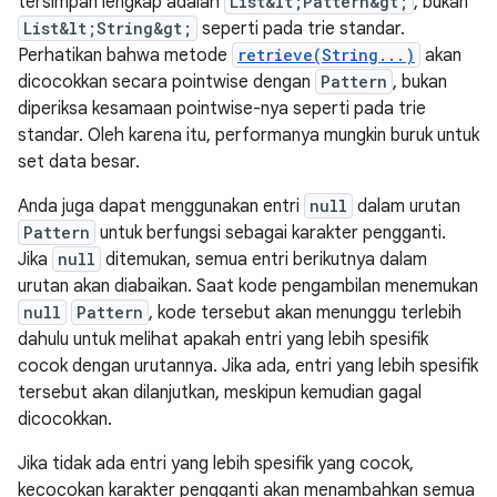
tersimpan
lengkap adalah
List&lt;Pattern&gt;
, bukan
List&lt;String&gt;
seperti pada trie standar.
Perhatikan bahwa metode
retrieve(String...)
akan
dicocokkan secara pointwise dengan
Pattern
, bukan
diperiksa kesamaan pointwise-nya seperti pada trie
standar. Oleh karena itu, performanya mungkin buruk untuk
set data besar.
Anda juga dapat menggunakan entri
null
dalam urutan
Pattern
untuk berfungsi sebagai karakter pengganti.
Jika
null
ditemukan, semua entri berikutnya dalam
urutan akan diabaikan. Saat kode pengambilan menemukan
null
Pattern
, kode tersebut akan menunggu terlebih
dahulu untuk melihat apakah entri yang lebih spesifik
cocok dengan urutannya. Jika ada, entri yang lebih spesifik
tersebut akan dilanjutkan, meskipun kemudian gagal
dicocokkan.
Jika tidak ada entri yang lebih spesifik yang cocok,
kecocokan karakter pengganti akan menambahkan semua