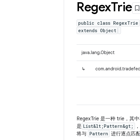
Regex
Trie
public class RegexTrie
extends Object
java.lang.Object
↳
com.android.tradefed
RegexTrie 是一种 tr
是
List&lt;Pattern&gt;
将与
Pattern
进行逐点匹配