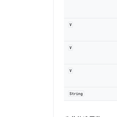
V
V
V
String