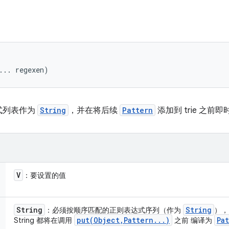


... regexen)
式列表作为
String
，并在将后续
Pattern
添加到 trie 之前
V
：要设置的值
String
String
：必须按顺序匹配的正则表达式序列（作为
），
put(
Object
,
Pattern
.
.
.
)
Pa
String 都将在调用
之前 编译为