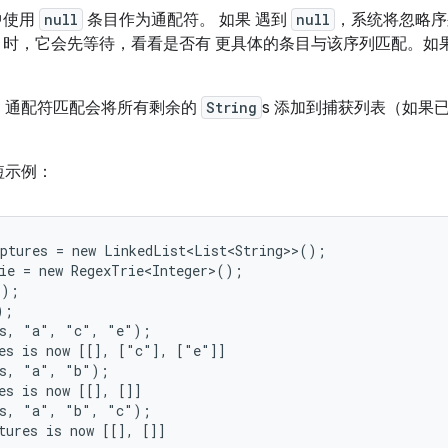
中使用
null
条目作为通配符。 如果 遇到
null
，系统将忽略序
时，它会先等待，看看是否有 更具体的条目与该序列匹配。如
，通配符匹配会将所有剩余的
String
s 添加到捕获列表（如果
短示例：
ptures = new LinkedList<List<String>>();

ie = new RegexTrie<Integer>();

);

;

s, "a", "c", "e");

es is now [[], ["c"], ["e"]]

s, "a", "b");

es is now [[], []]

s, "a", "b", "c");

tures is now [[], []]
