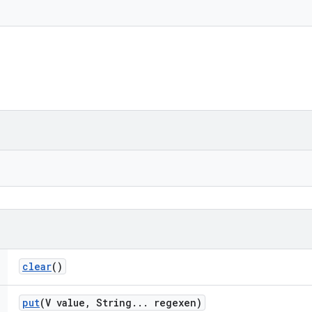
clear
()
put
(V value
,
String
.
.
.
regexen)