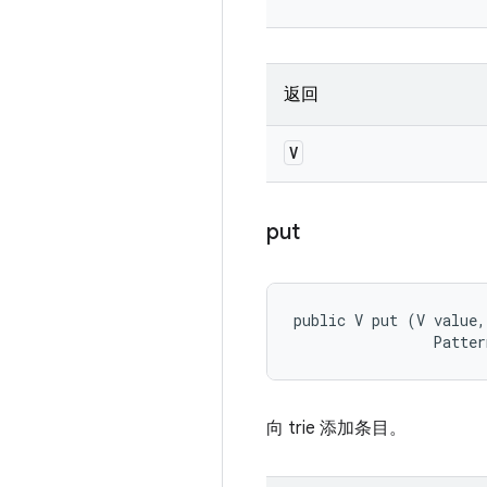
返回
V
put
public V put (V value, 
                Patter
向 trie 添加条目。