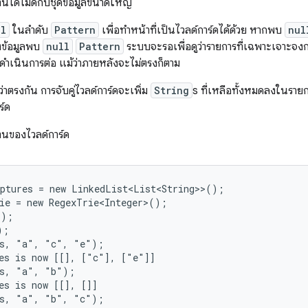
านได้ไม่ดีกับชุดข้อมูลขนาดใหญ่
ll
ในลำดับ
Pattern
เพื่อทำหน้าที่เป็นไวลด์การ์ดได้ด้วย หากพบ
nul
ึงข้อมูลพบ
null
Pattern
ระบบจะรอเพื่อดูว่ารายการที่เฉพาะเจาะจงก
ดำเนินการต่อ แม้ว่าภายหลังจะไม่ตรงก็ตาม
าตรงกัน การจับคู่ไวลด์การ์ดจะเพิ่ม
String
s ที่เหลือทั้งหมดลงในราย
ร์ด
งานของไวลด์การ์ด
ptures = new LinkedList<List<String>>();

ie = new RegexTrie<Integer>();

);

;

s, "a", "c", "e");

es is now [[], ["c"], ["e"]]

s, "a", "b");

es is now [[], []]

s, "a", "b", "c");
