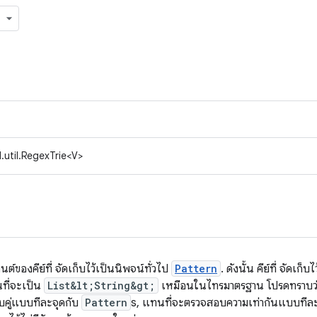
.util.RegexTrie<V>
ต์ของคีย์ที่
จัดเก็บ
ไว้เป็นนิพจน์ทั่วไป
Pattern
. ดังนั้น คีย์ที่
จัดเก็บไ
ี่จะเป็น
List&lt;String&gt;
เหมือนในไทรมาตรฐาน โปรดทราบว
บคู่แบบทีละจุดกับ
Pattern
s, แทนที่จะตรวจสอบความเท่ากันแบบทีล