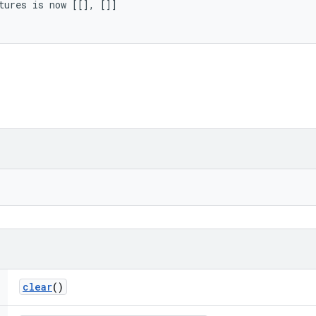
tures is now [[], []]

clear
()