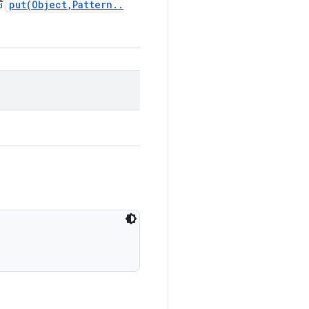
put(
Object
,
Pattern
.
.
ช้