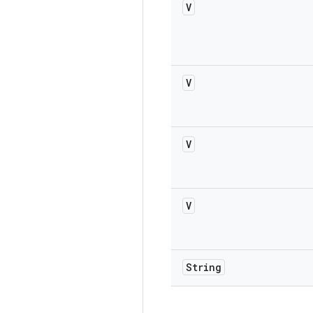
V
V
V
V
String