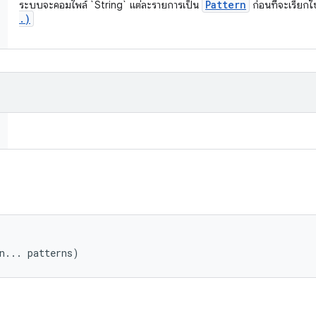
Pattern
ระบบจะคอมไพล์ `String` แต่ละรายการเป็น
ก่อนที่จะเรียกใ
.
)


n... patterns)