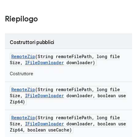
Riepilogo
Costruttori pubblici
Remote
Zip
(String remote
File
Path
,
long file
Size
,
IFile
Downloader
downloader)
Costruttore
Remote
Zip
(String remote
File
Path
,
long file
Size
,
IFile
Downloader
downloader
,
boolean use
Zip64)
Remote
Zip
(String remote
File
Path
,
long file
Size
,
IFile
Downloader
downloader
,
boolean use
Zip64
,
boolean use
Cache)