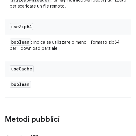
: un @{link IFileDownloader} utilizzato
per scaricare un file remoto.
use
Zip64
boolean
: indica se utilizzare o meno il formato zip64
per il download parziale.
use
Cache
boolean
Metodi pubblici