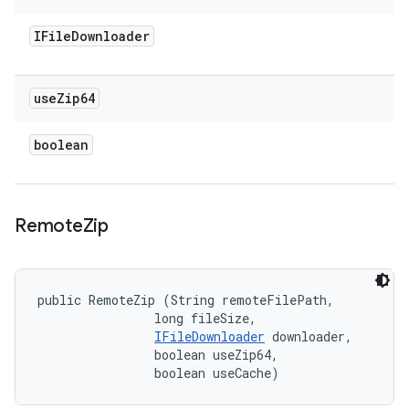
IFile
Downloader
use
Zip64
boolean
Remote
Zip
public RemoteZip (String remoteFilePath, 

                long fileSize, 

IFileDownloader
 downloader, 

                boolean useZip64, 

                boolean useCache)