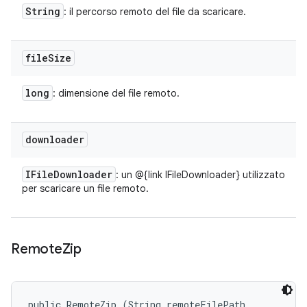
String
: il percorso remoto del file da scaricare.
file
Size
long
: dimensione del file remoto.
downloader
IFile
Downloader
: un @{link IFileDownloader} utilizzato
per scaricare un file remoto.
Remote
Zip
public RemoteZip (String remoteFilePath, 
