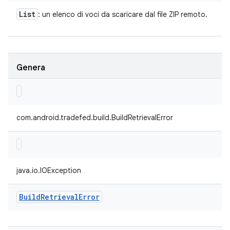
List
: un elenco di voci da scaricare dal file ZIP remoto.
Genera
com.android.tradefed.build.BuildRetrievalError
java.io.IOException
Build
Retrieval
Error