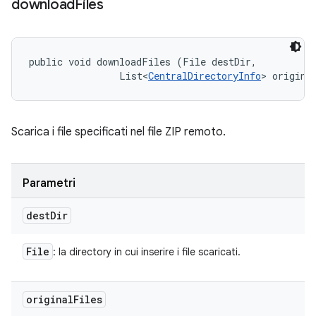
download
Files
public void downloadFiles (File destDir, 

                List<
CentralDirectoryInfo
> origina
Scarica i file specificati nel file ZIP remoto.
Parametri
dest
Dir
File
: la directory in cui inserire i file scaricati.
original
Files