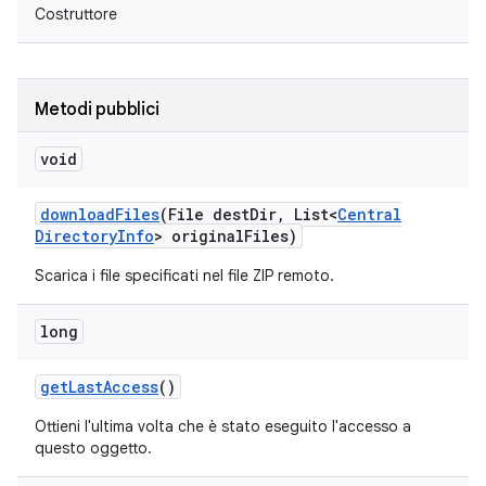
Costruttore
Metodi pubblici
void
download
Files
(File dest
Dir
,
List<
Central
Directory
Info
> original
Files)
Scarica i file specificati nel file ZIP remoto.
long
get
Last
Access
()
Ottieni l'ultima volta che è stato eseguito l'accesso a
questo oggetto.