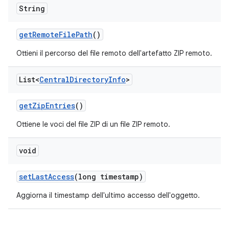
String
get
Remote
File
Path
()
Ottieni il percorso del file remoto dell'artefatto ZIP remoto.
List<
Central
Directory
Info
>
get
Zip
Entries
()
Ottiene le voci del file ZIP di un file ZIP remoto.
void
set
Last
Access
(long timestamp)
Aggiorna il timestamp dell'ultimo accesso dell'oggetto.