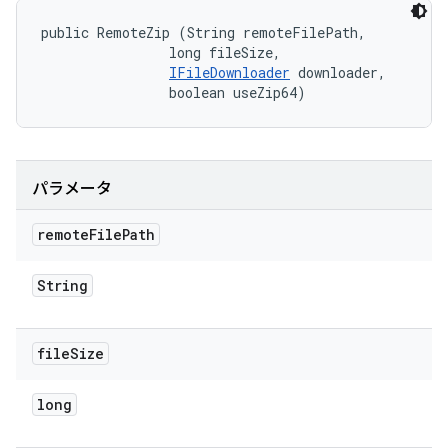
public RemoteZip (String remoteFilePath, 

                long fileSize, 

IFileDownloader
 downloader, 

                boolean useZip64)
パラメータ
remote
File
Path
String
file
Size
long