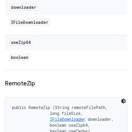
downloader
IFile
Downloader
use
Zip64
boolean
Remote
Zip
public RemoteZip (String remoteFilePath, 

                long fileSize, 

IFileDownloader
 downloader, 

                boolean useZip64, 

                boolean useCache)