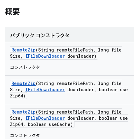
概要
パブリック コンストラクタ
Remote
Zip
(String remote
File
Path
,
long file
Size
,
IFile
Downloader
downloader)
コンストラクタ
Remote
Zip
(String remote
File
Path
,
long file
Size
,
IFile
Downloader
downloader
,
boolean use
Zip64)
Remote
Zip
(String remote
File
Path
,
long file
Size
,
IFile
Downloader
downloader
,
boolean use
Zip64
,
boolean use
Cache)
コンストラクタ