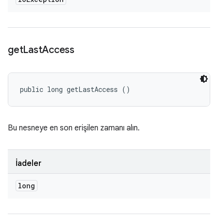
get
Last
Access
public long getLastAccess ()
Bu nesneye en son erişilen zamanı alın.
İadeler
long