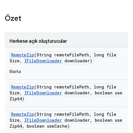
Özet
Herkese açık oluşturucular
Remote
Zip
(String remote
File
Path
,
long file
Size
,
IFile
Downloader
downloader)
Marka
Remote
Zip
(String remote
File
Path
,
long file
Size
,
IFile
Downloader
downloader
,
boolean use
Zip64)
Remote
Zip
(String remote
File
Path
,
long file
Size
,
IFile
Downloader
downloader
,
boolean use
Zip64
,
boolean use
Cache)