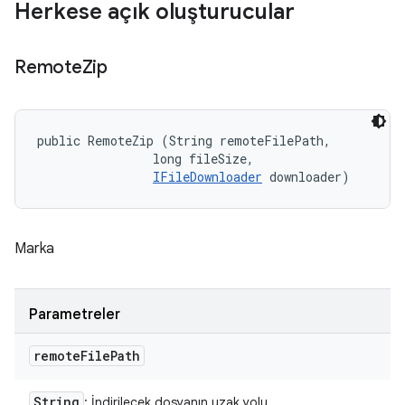
Herkese açık oluşturucular
Remote
Zip
public RemoteZip (String remoteFilePath, 

                long fileSize, 

IFileDownloader
 downloader)
Marka
Parametreler
remote
File
Path
String
: İndirilecek dosyanın uzak yolu.