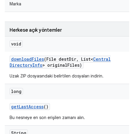
Marka
Herkese açık yöntemler
void
download
Files
(File dest
Dir
,
List<
Central
Directory
Info
> original
Files)
Uzak ZIP dosyasındaki belirtilen dosyaları indirin.
long
get
Last
Access
()
Bu nesneye en son erişilen zamanı alın.
String