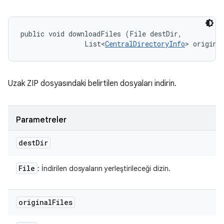
public void downloadFiles (File destDir, 

                List<
CentralDirectoryInfo
> origina
Uzak ZIP dosyasındaki belirtilen dosyaları indirin.
Parametreler
dest
Dir
File
: İndirilen dosyaların yerleştirileceği dizin.
original
Files