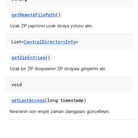
get
Remote
File
Path
()
Uzak ZIP yapıtının uzak dosya yolunu alın.
List<
Central
Directory
Info
>
get
Zip
Entries
()
Uzak bir ZIP dosyasının ZIP dosyası girişlerini alır.
void
set
Last
Access
(long timestamp)
Nesnenin son erişim zaman damgasını güncelleyin.