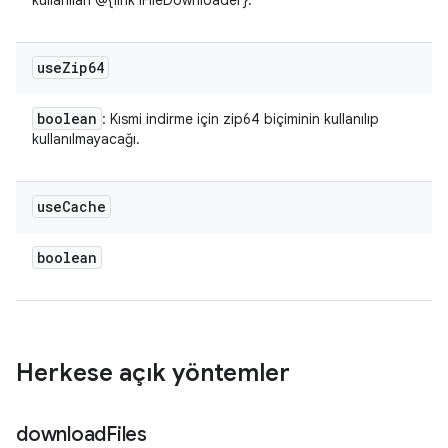
kullanılan @{link IFileDownloader}.
use
Zip64
boolean
: Kısmi indirme için zip64 biçiminin kullanılıp
kullanılmayacağı.
use
Cache
boolean
Herkese açık yöntemler
download
Files