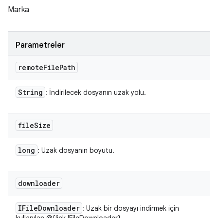
Marka
Parametreler
remote
File
Path
String
: İndirilecek dosyanın uzak yolu.
file
Size
long
: Uzak dosyanın boyutu.
downloader
IFile
Downloader
: Uzak bir dosyayı indirmek için