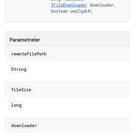
IFileDownloader
 downloader, 

                boolean useZip64)
Parametreler
remote
File
Path
String
file
Size
long
downloader