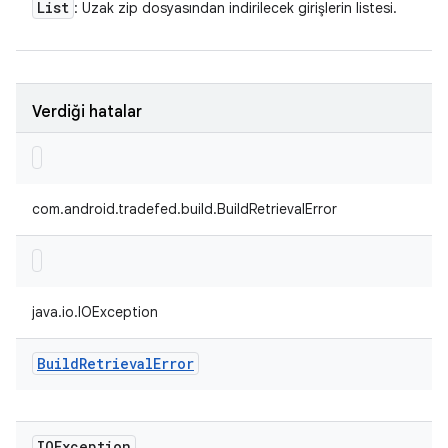
List
: Uzak zip dosyasından indirilecek girişlerin listesi.
Verdiği hatalar
com.android.tradefed.build.BuildRetrievalError
java.io.IOException
Build
Retrieval
Error
IOException