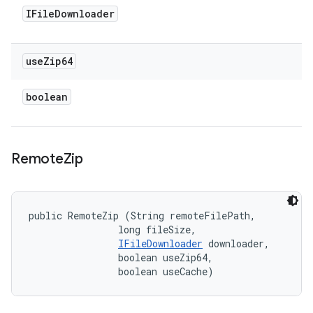
IFile
Downloader
use
Zip64
boolean
Remote
Zip
public RemoteZip (String remoteFilePath, 

                long fileSize, 

IFileDownloader
 downloader, 

                boolean useZip64, 

                boolean useCache)