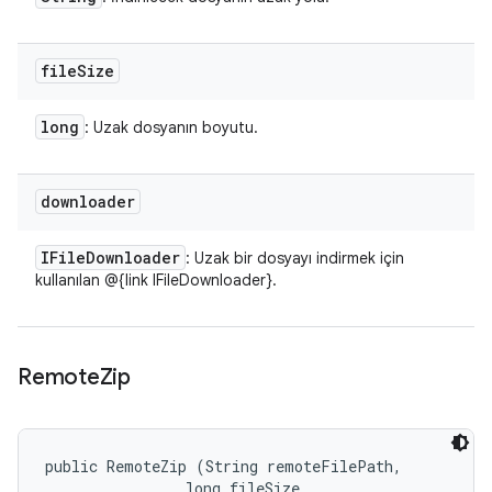
file
Size
long
: Uzak dosyanın boyutu.
downloader
IFile
Downloader
: Uzak bir dosyayı indirmek için
kullanılan @{link IFileDownloader}.
Remote
Zip
public RemoteZip (String remoteFilePath, 

                long fileSize, 
