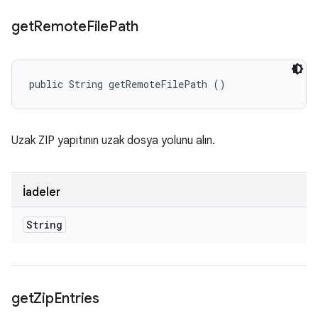
get
Remote
File
Path
public String getRemoteFilePath ()
Uzak ZIP yapıtının uzak dosya yolunu alın.
İadeler
String
get
Zip
Entries