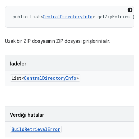
public List<
CentralDirectoryInfo
> getZipEntries ()
Uzak bir ZIP dosyasının ZIP dosyası girişlerini alır.
İadeler
List<
Central
Directory
Info
>
Verdiği hatalar
Build
Retrieval
Error