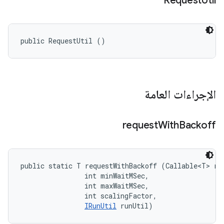
Request
Util
public RequestUtil ()
الإجراءات العامة
request
With
Backoff
public static T requestWithBackoff (Callable<T> req
                int minWaitMSec, 

                int maxWaitMSec, 

                int scalingFactor, 

IRunUtil
 runUtil)