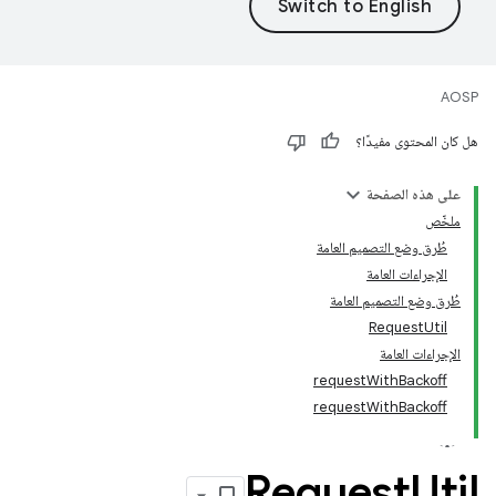
AOSP
هل كان المحتوى مفيدًا؟
على هذه الصفحة
ملخّص
طُرق وضع التصميم العامة
الإجراءات العامة
طُرق وضع التصميم العامة
RequestUtil
الإجراءات العامة
requestWithBackoff
requestWithBackoff
Request
Util