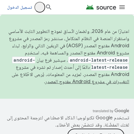
تسجيل الدخول
اعتبارًا من عام 2026، ولضمان اتّساق نموذج التطوير الثابت الأساسي
واستقرار المنصة في النظام المتكامل، سننشر رمز المصدر في مشروع
Android مفتوح المصدر (AOSP) في الربعَين الثاني والرابع. لبناء
مشروع Android مفتوح المصدر والمساهمة فيه، استخدِم
android-latest-release
. سيشير فرع بيان
android-
latest-release
دائمًا إلى أحدث إصدار تم نشره في مشروع
Android مفتوح المصدر. لمزيد من المعلومات، يُرجى الاطّلاع على
التغييرات في مشروع Android مفتوح المصدر
.
تستخدم Google تكنولوجيا الذكاء الاصطناعي لترجمة المحتوى إلى
لغتك المفضّلة، وقد تتضمّن بعض الأخطاء.