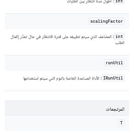
int
: أطول مدة انتظار بين الطلبات
scaling
Factor
int
: المضاعف الذي سيتم تطبيقه على فترة الانتظار في حال تعذّر إكمال
الطلب
run
Util
IRun
Util
: الأداة المساعدة الخاصة بالنوم التي سيتم استخدامها
المرتجعات
T