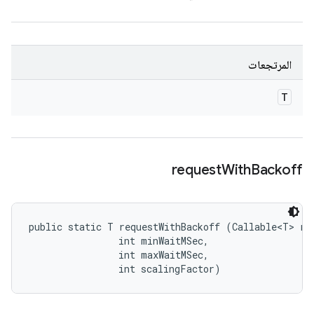
المرتجعات
T
request
With
Backoff
public static T requestWithBackoff (Callable<T> req
                int minWaitMSec, 

                int maxWaitMSec, 

                int scalingFactor)