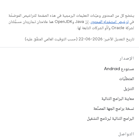
يخضع كل من المحتوى وعيّنات التعليمات البرمجية في هذه الصفحة للتراخيص الموضحّة
في
ترخيص استخدام المحتوى
. إنّ Java وOpenJDK هما علامتان تجاريتان مسجَّلتان
لشركة Oracle و/أو الشركات التابعة لها.
تاريخ التعديل الأخير: 2026-06-22 (حسب التوقيت العالمي المتفَّق عليه)
الإصدار
مستودع Android
المتطلّبات
التنزيل
معاينة البرامج الثنائية
نسخة برامج الجهة المصنِّعة
البرامج الثنائية لبرنامج التشغيل
التواصل