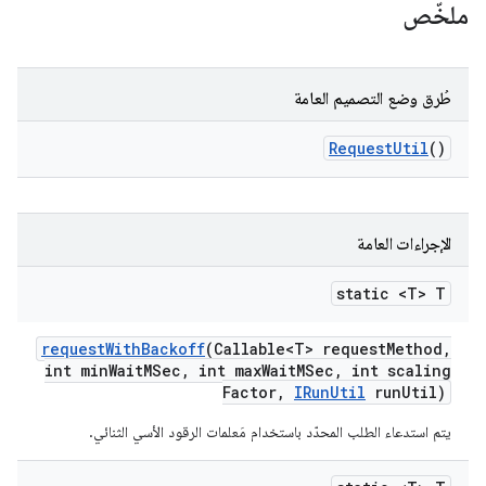
ملخّص
طُرق وضع التصميم العامة
Request
Util
()
الإجراءات العامة
static <T> T
request
With
Backoff
(Callable<T> request
Method
,
int min
Wait
MSec
,
int max
Wait
MSec
,
int scaling
Factor
,
IRun
Util
run
Util)
يتم استدعاء الطلب المحدّد باستخدام مَعلمات الرقود الأسي الثنائي.