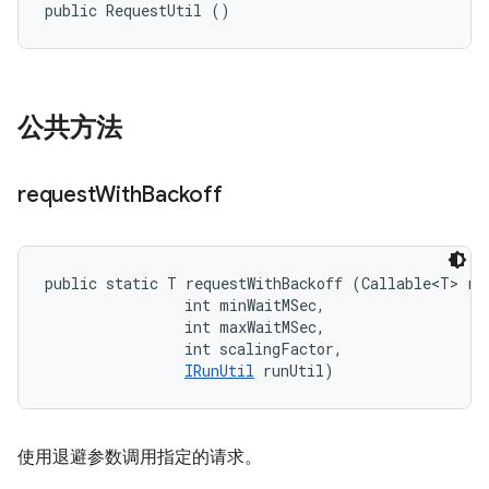
public RequestUtil ()
公共方法
request
With
Backoff
public static T requestWithBackoff (Callable<T> req
                int minWaitMSec, 

                int maxWaitMSec, 

                int scalingFactor, 

IRunUtil
 runUtil)
使用退避参数调用指定的请求。