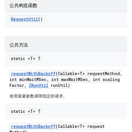
公共构造函数
Request
Util
()
公共方法
static <T> T
request
With
Backoff
(Callable<T> request
Method
,
int min
Wait
MSec
,
int max
Wait
MSec
,
int scaling
Factor
,
IRun
Util
run
Util)
使用退避参数调用指定的请求。
static <T> T
request
With
Backoff
(Callable<T> request