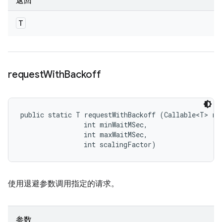
返回
T
request
With
Backoff
public static T requestWithBackoff (Callable<T> req
                int minWaitMSec, 

                int maxWaitMSec, 

                int scalingFactor)
使用退避参数调用指定的请求。
参数