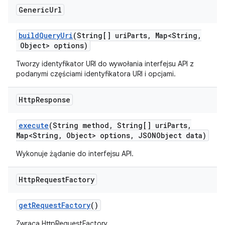
Generic
Url
build
Query
Uri
(String[] uri
Parts
,
Map<String
,
Object> options)
Tworzy identyfikator URI do wywołania interfejsu API z
podanymi częściami identyfikatora URI i opcjami.
Http
Response
execute
(String method
,
String[] uri
Parts
,
Map<String
,
Object> options
,
JSONObject data)
Wykonuje żądanie do interfejsu API.
Http
Request
Factory
get
Request
Factory
()
Zwraca HttpRequestFactory.