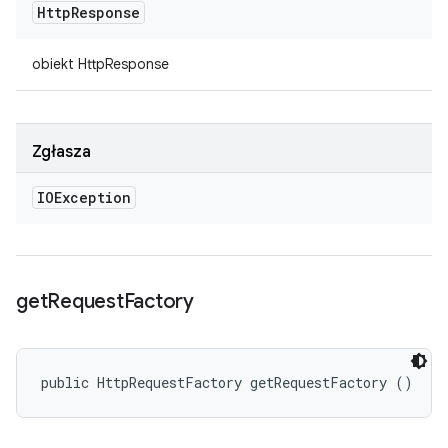
Http
Response
obiekt HttpResponse
Zgłasza
IOException
get
Request
Factory
public HttpRequestFactory getRequestFactory ()