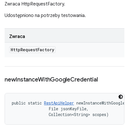
Zwraca HttpRequestFactory.
Udostępniono na potrzeby testowania.
Zwraca
Http
Request
Factory
new
Instance
With
Google
Credential
public static 
RestApiHelper
 newInstanceWithGoogleCr
                File jsonKeyFile, 

                Collection<String> scopes)