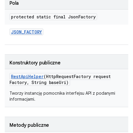
Pola
protected static final Json
Factory
JSON
_
FACTORY
Konstruktory publiczne
Rest
Api
Helper
(Http
Request
Factory request
Factory
,
String base
Uri)
Tworzy instancję pomocnika interfejsu API z podanymi
informacjami.
Metody publiczne