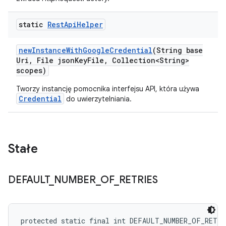
static
Rest
Api
Helper
new
Instance
With
Google
Credential
(String base
Uri
,
File json
Key
File
,
Collection<String>
scopes)
Tworzy instancję pomocnika interfejsu API, która używa
Credential
do uwierzytelniania.
Stałe
DEFAULT
_
NUMBER
_
OF
_
RETRIES
protected static final int DEFAULT_NUMBER_OF_RETRI