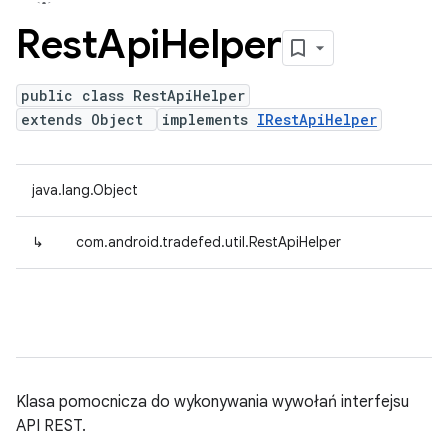
Rest
Api
Helper
public class RestApiHelper
extends Object
implements
IRestApiHelper
java.lang.Object
↳
com.android.tradefed.util.RestApiHelper
Klasa pomocnicza do wykonywania wywołań interfejsu
API REST.