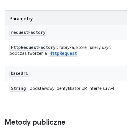
Parametry
request
Factory
Http
Request
Factory
: fabryka, której należy użyć
Http
Request
podczas tworzenia
.
base
Uri
String
: podstawowy identyfikator URI interfejsu API
Metody publiczne