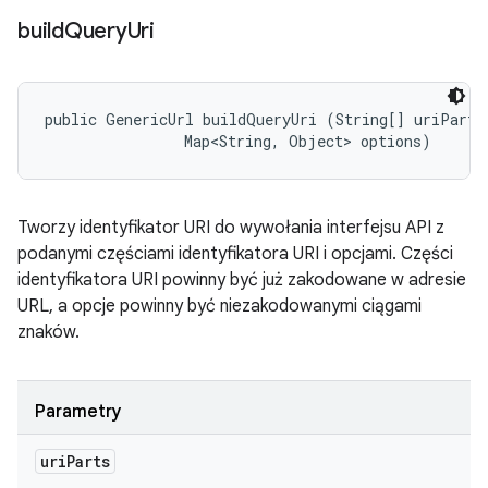
build
Query
Uri
public GenericUrl buildQueryUri (String[] uriParts,
                Map<String, Object> options)
Tworzy identyfikator URI do wywołania interfejsu API z
podanymi częściami identyfikatora URI i opcjami. Części
identyfikatora URI powinny być już zakodowane w adresie
URL, a opcje powinny być niezakodowanymi ciągami
znaków.
Parametry
uri
Parts