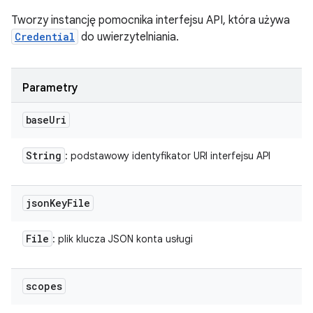
Tworzy instancję pomocnika interfejsu API, która używa
Credential
do uwierzytelniania.
Parametry
base
Uri
String
: podstawowy identyfikator URI interfejsu API
json
Key
File
File
: plik klucza JSON konta usługi
scopes